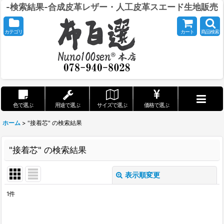
-検索結果-合成皮革レザー・人工皮革スエード生地販売
カテゴリ
カート
商品検索
色で選ぶ
用途で選ぶ
サイズで選ぶ
価格で選ぶ
ホーム
>
"接着芯"
の
検索結果
"接着芯"
の
検索結果
表示順変更
閉じる
1
件
商品検索
: