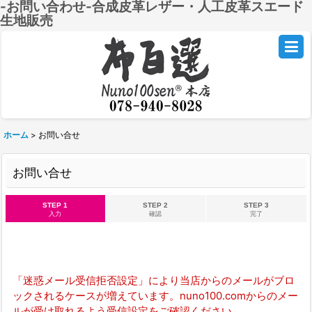
-お問い合わせ-合成皮革レザー・人工皮革スエード
生地販売
ホーム
>
お問い合せ
お問い合せ
STEP 1
STEP 2
STEP 3
入力
確認
完了
「迷惑メール受信拒否設定」により当店からのメールがブロ
ックされるケースが増えています。nuno100.comからのメー
ルが受け取れるよう受信設定をご確認ください。