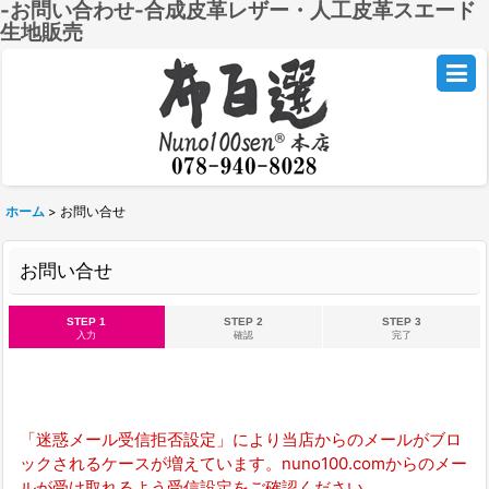
-お問い合わせ-合成皮革レザー・人工皮革スエード
生地販売
ホーム
>
お問い合せ
お問い合せ
STEP 1
STEP 2
STEP 3
入力
確認
完了
「迷惑メール受信拒否設定」により当店からのメールがブロ
ックされるケースが増えています。nuno100.comからのメー
ルが受け取れるよう受信設定をご確認ください。