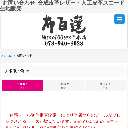
-お問い合わせ-合成皮革レザー・人工皮革スエード
生地販売
ホーム
>
お問い合せ
お問い合せ
STEP 1
STEP 2
STEP 3
入力
確認
完了
「迷惑メール受信拒否設定」により当店からのメールがブロ
ックされるケースが増えています。nuno100.comからのメー
ルが受け取れるよう受信設定をご確認ください。