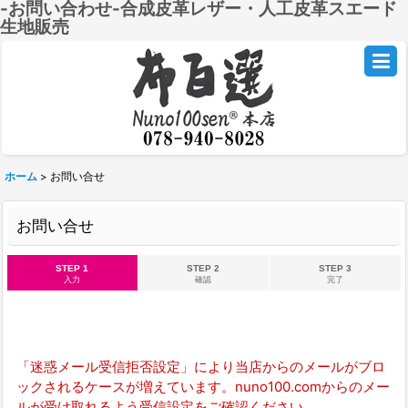
-お問い合わせ-合成皮革レザー・人工皮革スエード
生地販売
ホーム
>
お問い合せ
お問い合せ
STEP 1
STEP 2
STEP 3
入力
確認
完了
「迷惑メール受信拒否設定」により当店からのメールがブロ
ックされるケースが増えています。nuno100.comからのメー
ルが受け取れるよう受信設定をご確認ください。