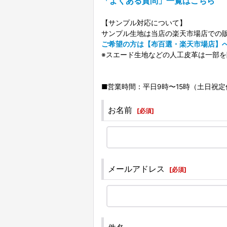
「よくある質問」一覧はこちら
【サンプル対応について】
サンプル生地は当店の楽天市場店での
ご希望の方は【布百選・楽天市場店】
※スエード生地などの人工皮革は一部
■営業時間：平日9時〜15時（土日祝定休
お名前
[
必須
]
メールアドレス
[
必須
]