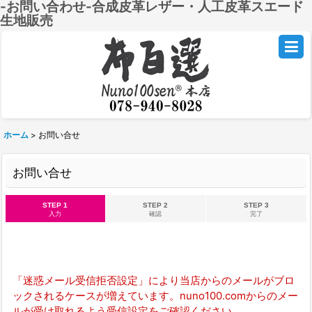
-お問い合わせ-合成皮革レザー・人工皮革スエード
生地販売
ホーム
>
お問い合せ
お問い合せ
STEP 1
STEP 2
STEP 3
入力
確認
完了
「迷惑メール受信拒否設定」により当店からのメールがブロ
ックされるケースが増えています。nuno100.comからのメー
ルが受け取れるよう受信設定をご確認ください。