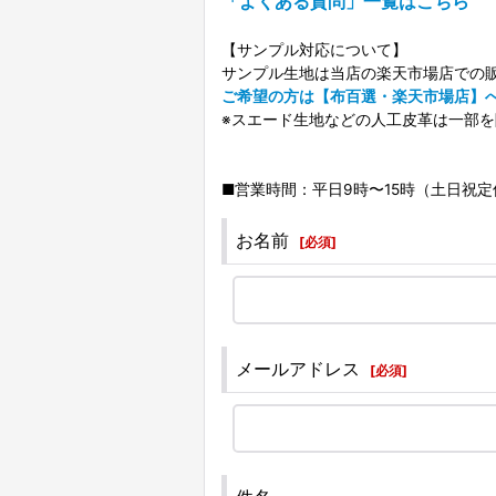
「よくある質問」一覧はこちら
【サンプル対応について】
サンプル生地は当店の楽天市場店での
ご希望の方は【布百選・楽天市場店】
※スエード生地などの人工皮革は一部
■営業時間：平日9時〜15時（土日祝定休
お名前
[
必須
]
メールアドレス
[
必須
]