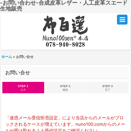
-お問い合わせ-合成皮革レザー・人工皮革スエード
生地販売
ホーム
>
お問い合せ
お問い合せ
STEP 1
STEP 2
STEP 3
入力
確認
完了
「迷惑メール受信拒否設定」により当店からのメールがブロ
ックされるケースが増えています。nuno100.comからのメー
ルが受け取れるよう受信設定をご確認ください。