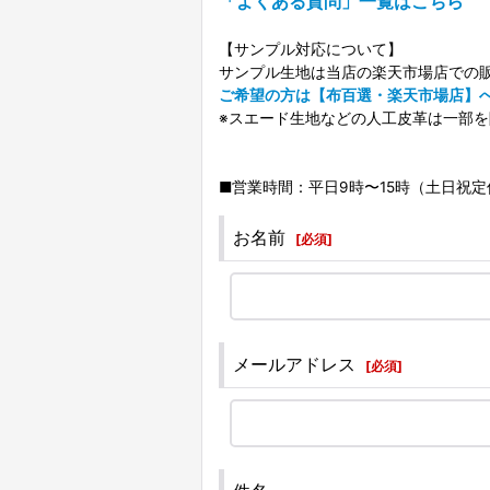
「よくある質問」一覧はこちら
【サンプル対応について】
サンプル生地は当店の楽天市場店での
ご希望の方は【布百選・楽天市場店】
※スエード生地などの人工皮革は一部
■営業時間：平日9時〜15時（土日祝定休
お名前
[
必須
]
メールアドレス
[
必須
]