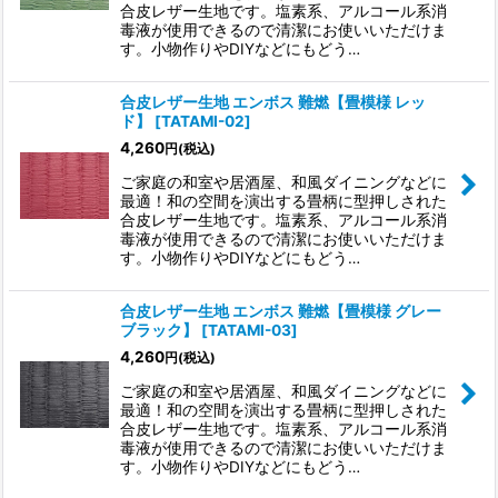
絞り込む
合皮レザー生地です。塩素系、アルコール系消
毒液が使用できるので清潔にお使いいただけま
す。小物作りやDIYなどにもどう…
合皮レザー生地 エンボス 難燃【畳模様 レッ
ド】
[
TATAMI-02
]
4,260
円
(税込)
ご家庭の和室や居酒屋、和風ダイニングなどに
最適！和の空間を演出する畳柄に型押しされた
合皮レザー生地です。塩素系、アルコール系消
毒液が使用できるので清潔にお使いいただけま
す。小物作りやDIYなどにもどう…
合皮レザー生地 エンボス 難燃【畳模様 グレー
ブラック】
[
TATAMI-03
]
4,260
円
(税込)
ご家庭の和室や居酒屋、和風ダイニングなどに
最適！和の空間を演出する畳柄に型押しされた
合皮レザー生地です。塩素系、アルコール系消
毒液が使用できるので清潔にお使いいただけま
す。小物作りやDIYなどにもどう…