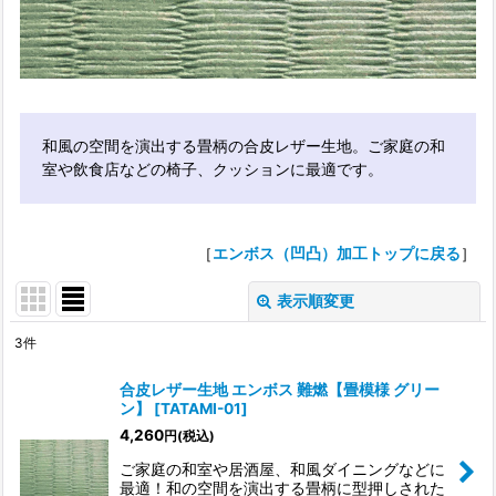
和風の空間を演出する畳柄の合皮レザー生地。ご家庭の和
室や飲食店などの椅子、クッションに最適です。
［
エンボス（凹凸）加工トップに戻る
］
表示順変更
閉じる
3
件
表示数
:
合皮レザー生地 エンボス 難燃【畳模様 グリー
ン】
[
TATAMI-01
]
4,260
円
(税込)
並び順
:
ご家庭の和室や居酒屋、和風ダイニングなどに
最適！和の空間を演出する畳柄に型押しされた