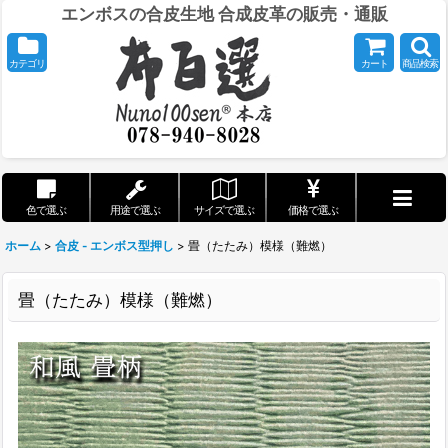
エンボスの合皮生地 合成皮革の販売・通販
カテゴリ
カート
商品検索
色で選ぶ
用途で選ぶ
サイズで選ぶ
価格で選ぶ
ホーム
>
合皮 - エンボス型押し
>
畳（たたみ）模様（難燃）
畳（たたみ）模様（難燃）