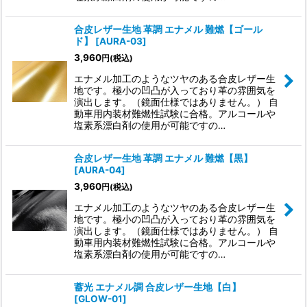
合皮レザー生地 革調 エナメル 難燃【ゴール
ド】
[
AURA-03
]
3,960
円
(税込)
エナメル加工のようなツヤのある合皮レザー生
地です。極小の凹凸が入っており革の雰囲気を
演出します。（鏡面仕様ではありません。） 自
動車用内装材難燃性試験に合格。アルコールや
塩素系漂白剤の使用が可能ですの…
合皮レザー生地 革調 エナメル 難燃【黒】
[
AURA-04
]
3,960
円
(税込)
エナメル加工のようなツヤのある合皮レザー生
地です。極小の凹凸が入っており革の雰囲気を
演出します。（鏡面仕様ではありません。） 自
動車用内装材難燃性試験に合格。アルコールや
塩素系漂白剤の使用が可能ですの…
蓄光 エナメル調 合皮レザー生地【白】
[
GLOW-01
]