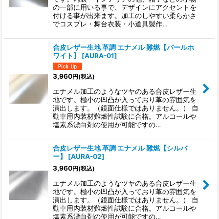
の一部に用いる事で、デザインにアクセントを
付ける事が出来ます。加工のしやすい柔らかさ
でコスプレ・舞台衣装・小道具製作…
合皮レザー生地 革調 エナメル 難燃【パールホ
ワイト】
[
AURA-01
]
3,960
円
(税込)
エナメル加工のようなツヤのある合皮レザー生
地です。極小の凹凸が入っており革の雰囲気を
演出します。（鏡面仕様ではありません。） 自
動車用内装材難燃性試験に合格。アルコールや
塩素系漂白剤の使用が可能ですの…
合皮レザー生地 革調 エナメル 難燃【シルバ
ー】
[
AURA-02
]
3,960
円
(税込)
エナメル加工のようなツヤのある合皮レザー生
地です。極小の凹凸が入っており革の雰囲気を
演出します。（鏡面仕様ではありません。） 自
動車用内装材難燃性試験に合格。アルコールや
塩素系漂白剤の使用が可能ですの…