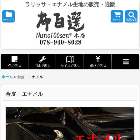
ラリッサ・エナメル生地の販売・通販
カテゴリ
カート
商品検索
色で選ぶ
用途で選ぶ
サイズで選ぶ
価格で選ぶ
ホーム
>
合皮 - エナメル
合皮 - エナメル