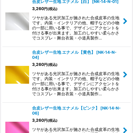
合皮レザー生地 エナメル【白】
[
NK-14-N-01
]
3,260
円
(税込)
表示数
:
ツヤがある光沢加工が施された合成皮革の生地
です。内装・インテリアの他、帽子などの小物
の一部に用いる事で、デザインにアクセントを
付ける事が出来ます。加工のしやすい柔らかさ
並び順
:
でコスプレ・舞台衣装・小道具製作…
絞り込む
合皮レザー生地 エナメル【黄色】
[
NK-14-N-
04
]
3,260
円
(税込)
ツヤがある光沢加工が施された合成皮革の生地
です。内装・インテリアの他、帽子などの小物
の一部に用いる事で、デザインにアクセントを
付ける事が出来ます。加工のしやすい柔らかさ
でコスプレ・舞台衣装・小道具製作…
合皮レザー生地 エナメル【ピンク】
[
NK-14-N-
06
]
3,260
円
(税込)
ツヤがある光沢加工が施された合成皮革の生地