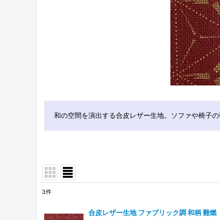
和の空間を演出する合皮レザー生地。ソファや椅子の
3
件
表示数
:
合皮レザー生地 ファブリック調 和柄 難燃