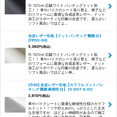
巾 137cm 広幅ワイド パンチングドット加
工！！ 車やバイクのシート張り替え、椅子など
のリフォームに最適な合成皮革レザー。ドット
加工がスポーティな印象の合皮です。 柔らかい
ソフト風合いでほどよ…
合皮レザー生地【ドットパンチング 難燃 白】
[
FPDO-04
]
5,360
円
(税込)
巾 137cm 広幅ワイド パンチングドット加
工！！ 車やバイクのシート張り替え、椅子など
のリフォームに最適な合成皮革レザー。ドット
加工がスポーティな印象の合皮です。 柔らかい
ソフト風合いでほどよい伸…
[巾60] 合皮レザー生地【カラフル ドットパン
チング 難燃 耐候性 白】
[
V-DOT-S-01
]
2,810
円
(税込)
車やバイクシートに最適な耐候性仕様のカラフ
ルドット！！ツヤ控えめのしっかりとした丈夫
な生地ですが、ほどよい伸縮性があるので施工