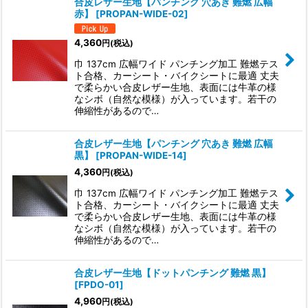
合皮レザー生地【パンチング 穴あき 難燃 広幅
赤】
[
PROPAN-WIDE-02
]
表示数
:
4,360
円
(税込)
巾 137cm 広幅ワイド パンチング加工 難燃テス
ト合格、カーシート・バイクシートに最適 丈夫
並び順
:
で柔らかい合皮レザー生地、表面には牛革の様
なシボ（自然な模様）が入っています。若干の
伸縮性があるので…
絞り込む
合皮レザー生地【パンチング 穴あき 難燃 広幅
黒】
[
PROPAN-WIDE-14
]
4,360
円
(税込)
巾 137cm 広幅ワイド パンチング加工 難燃テス
ト合格、カーシート・バイクシートに最適 丈夫
で柔らかい合皮レザー生地、表面には牛革の様
なシボ（自然な模様）が入っています。若干の
伸縮性があるので…
合皮レザー生地【ドットパンチング 難燃 黒】
[
FPDO-01
]
4,960
円
(税込)