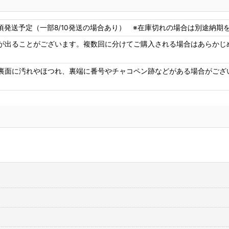
8頃発送予定（一部8/10発送の場合あり） ※在庫切れの場合は別途納期をご
が出ることがございます。複数回に分けてご購入される場合はあらかじ
裏面に汚れやほつれ、裏端に番号やチャコペン跡などがある場合がござ
コニシ ボンド Gクリヤー170ml 皮革・布の接着に最適
[
G-
3
CLEAR170
]
3,
1,680
円
(税込)