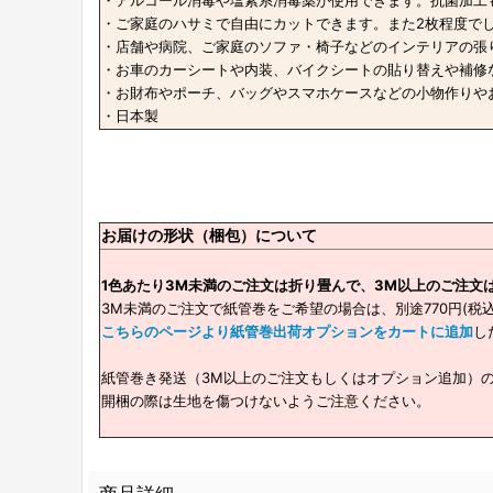
・アルコール消毒や塩素系消毒薬が使用できます。抗菌加工
・ご家庭のハサミで自由にカットできます。また2枚程度で
・店舗や病院、ご家庭のソファ・椅子などのインテリアの張
・お車のカーシートや内装、バイクシートの貼り替えや補修
・お財布やポーチ、バッグやスマホケースなどの小物作りやお
・日本製
お届けの形状（梱包）について
1色あたり3M未満のご注文は折り畳んで、3M以上のご注文
3M未満のご注文で紙管巻をご希望の場合は、別途770円(税
こちらのページより紙管巻出荷オプションをカートに追加
し
紙管巻き発送（3M以上のご注文もしくはオプション追加）
開梱の際は生地を傷つけないようご注意ください。