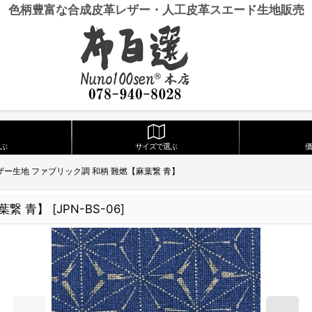
色柄豊富な合成皮革レザー・人工皮革スエード生地販売
ぶ
サイズで選ぶ
ザー生地 ファブリック調 和柄 難燃【麻葉繋 青】
葉繋 青】
[
JPN-BS-06
]