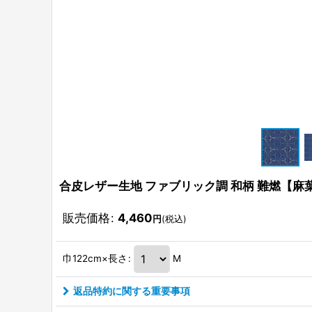
合皮レザー生地 ファブリック調 和柄 難燃【麻
販売価格
:
4,460
円
(税込)
巾122cm×長さ
:
M
返品特約に関する重要事項