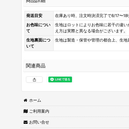
商品詳細
発送目安
在庫あり時、注文時決済完了で8/17〜1
お色味につい
生地はロットによりお色味に若干の違い
て
え方は実際と異なる場合がございます。
生地裏面につ
生地は製造・保管や管理の都合上、生地
いて
関連商品
ホーム
ご利用案内
両面接着シート
[
WS-100
]
お問い合せ
2,460
円
(税込)