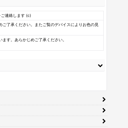
連絡します (c)
めご了承ください。またご覧のデバイスによりお色の見
います。あらかじめご了承ください。
M スプレーのり99
[
3M-99
]
480
円
(税込)