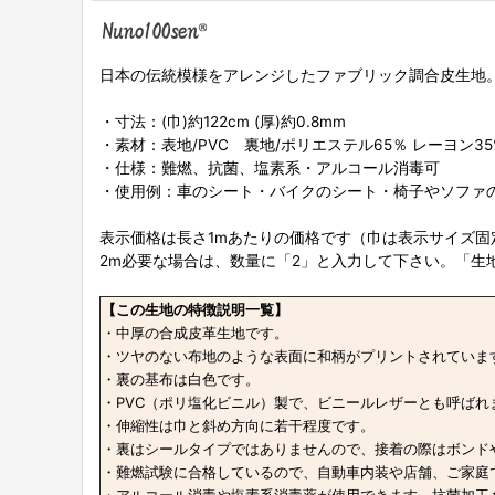
日本の伝統模様をアレンジしたファブリック調合皮生地
・寸法：(巾)約122cm (厚)約0.8mm
・素材：表地/PVC 裏地/ポリエステル65％ レーヨン35
・仕様：難燃、抗菌、塩素系・アルコール消毒可
・使用例：車のシート・バイクのシート・椅子やソファ
表示価格は長さ1mあたりの価格です（巾は表示サイズ固
2m必要な場合は、数量に「2」と入力して下さい。「生
【この生地の特徴説明一覧】
・中厚の合成皮革生地です。
・ツヤのない布地のような表面に和柄がプリントされていま
・裏の基布は白色です。
・PVC（ポリ塩化ビニル）製で、ビニールレザーとも呼ばれ
・伸縮性は巾と斜め方向に若干程度です。
・裏はシールタイプではありませんので、接着の際はボンド
・難燃試験に合格しているので、自動車内装や店舗、ご家庭