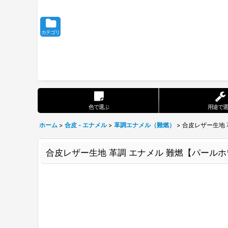
カテゴリ
色で選ぶ
用途で選
ホーム
>
合皮 - エナメル
>
革調エナメル（難燃）
>
合皮レザー生地 
合皮レザー生地 革調 エナメル 難燃【パール