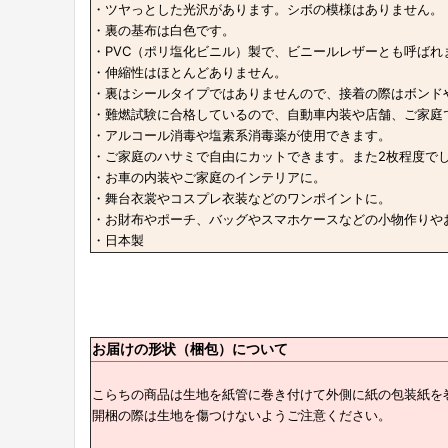
・ツヤっとした光沢があります。シボの模様はありません。
・裏の基布は白色です。
・PVC（ポリ塩化ビニル）製で、ビニールレザーとも呼ばれ
・伸縮性はほとんどありません。
・裏はシールタイプではありませんので、接着の際はボンド
・難燃試験に合格しているので、自動車内装や店舗、ご家庭
・アルコール消毒や塩素系消毒薬が使用できます。
・ご家庭のハサミで自由にカットできます。また2枚程度で
・お車の内装やご家庭のインテリアに。
・舞台衣裳やコスプレ衣装などのワンポイントに。
・お財布やポーチ、バッグやスマホケースなどの小物作りやお
・日本製
お届けの形状（梱包）について
こらちの商品は生地を紙管に巻き付けて外側に紙の包装紙を
開梱の際は生地を傷つけないようご注意ください。