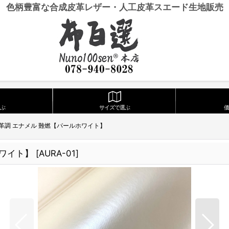
色柄豊富な合成皮革レザー・人工皮革スエード生地販売
ぶ
サイズで選ぶ
革調 エナメル 難燃【パールホワイト】
ホワイト】
[
AURA-01
]