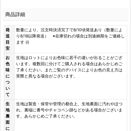
商品詳細
発
数量により、注文時決済完了で8/10頃発送あり（数量によ
送
り8/18以降発送） ※在庫切れの場合は別途納期をご連絡し
目
ます (i)
安
お
生地はロットによりお色味に若干の違いが出ることがござ
色
います。複数回に分けてご購入される場合はあらかじめご
味
了承ください。またご覧のデバイスによりお色の見え方は
に
実際と異なる場合がございます。
つ
い
て
生
生地は製造・保管や管理の都合上、生地裏面に汚れやほつ
地
れ、裏端に番号やチャコペン跡などがある場合がございま
裏
す。あらかじめご了承ください。
面
に