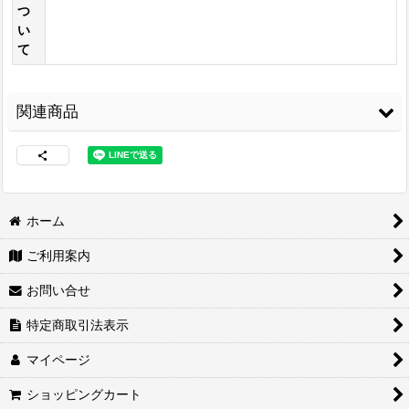
つ
い
て
関連商品
ホーム
ご利用案内
両面接着シート
[
WS-
コニシ ボンド Gクリ
3M スプレーのり
100
]
ヤー170ml 皮革・布
99
[
3M-99
]
お問い合せ
の接着に最適
[
G-
3,480
円
(税込)
CLEAR170
]
2,460
円
(税込)
特定商取引法表示
1,680
円
(税込)
マイページ
ショッピングカート