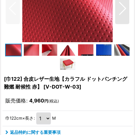
[巾122] 合皮レザー生地【カラフル ドットパンチング
難燃 耐候性 赤】
[
V-DOT-W-03
]
販売価格
:
4,960
円
(税込)
巾122cm×長さ
:
M
返品特約に関する重要事項