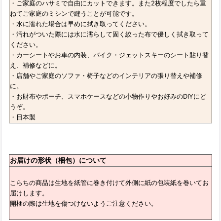
・ご家庭のハサミで自由にカットできます。また2枚程度でしたら重
ねてご家庭のミシンで縫うことが可能です。
・水に濡れた場合は早めに拭き取ってください。
・汚れがついた際には水に濡らして固く絞った布で優しく拭き取って
ください。
・カーシートやお車の内装、バイク・ジェットスキーのシート貼り替
え、補修などに。
・店舗やご家庭のソファ・椅子などのインテリアの張り替えや補修
に。
・お財布やポーチ、スマホケースなどの小物作りやお好みのDIYにど
うぞ。
・日本製
お届けの形状（梱包）について
こらちの商品は生地を紙管に巻き付けて外側に紙の包装紙を巻いてお
届けします。
開梱の際は生地を傷つけないようご注意ください。