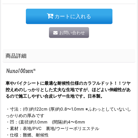
カートに入れる
お問い合わせ
商品詳細
車やバイクシートに最適な耐候性仕様のカラフルドット！！ツヤ
控えめのしっかりとした丈夫な生地ですが、ほどよい伸縮性があ
るので施工しやすい合皮レザー生地です。日本製。
・寸法：(巾)約122cm (厚)約0.8〜1.0mm ※ふわっとしていないし
っかりめの厚みです
・凹：(直径)約1.0mm (間隔)約4〜6mm
・素材：表地/PVC 裏地/ウーリーポリエステル
・仕様：難燃、耐候性