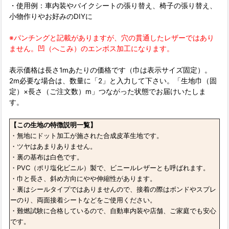
・使用例：車内装やバイクシートの張り替え、椅子の張り替え、
小物作りやお好みのDIYに
※パンチングと記載がありますが、穴の貫通したレザーではあり
ません。凹（へこみ）のエンボス加工になります。
表示価格は長さ1mあたりの価格です（巾は表示サイズ固定）。
2m必要な場合は、数量に「2」と入力して下さい。「生地巾（固
定）×長さ（ご注文数）m」つながった状態でお届けいたしま
す。
【この生地の特徴説明一覧】
・無地にドット加工が施された合成皮革生地です。
・ツヤはあまりありません。
・裏の基布は白色です。
・PVC（ポリ塩化ビニル）製で、ビニールレザーとも呼ばれます。
・巾と長さ、斜め方向にやや伸縮性があります。
・裏はシールタイプではありませんので、接着の際はボンドやスプレ
ーのり、両面接着シートなどをご使用ください。
・難燃試験に合格しているので、自動車内装や店舗、ご家庭でも安心
です。