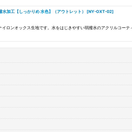
 弱撥水加工【しっかりめ 水色】（アウトレット）
[
NY-OXT-02
]
るナイロンオックス生地です。水をはじきやすい弱撥水のアクリルコーテ