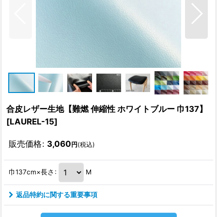
合皮レザー生地【難燃 伸縮性 ホワイトブルー 巾137】
[
LAUREL-15
]
販売価格
:
3,060
円
(税込)
巾137cm×長さ
:
M
返品特約に関する重要事項