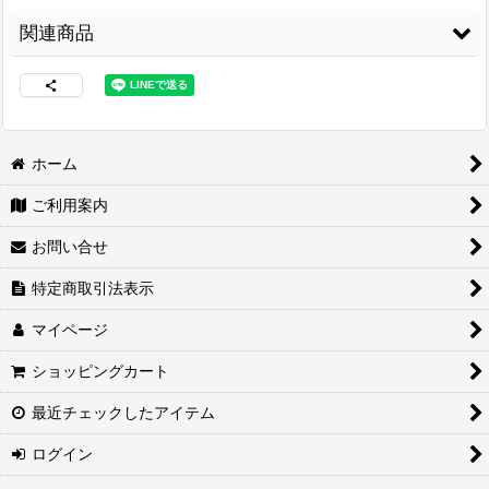
関連商品
ホーム
ご利用案内
両面接着シート
[
WS-
3M スプレーのり
コニシ ボンド Gクリ
100
]
99
[
3M-99
]
ヤー170ml 皮革・布
お問い合せ
の接着に最適
[
G-
3,480
円
(税込)
CLEAR170
]
2,460
円
(税込)
特定商取引法表示
1,680
円
(税込)
マイページ
ショッピングカート
最近チェックしたアイテム
ログイン
紙管巻出荷（合皮生