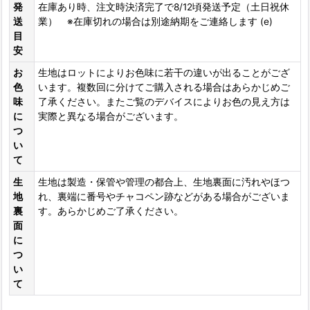
発
在庫あり時、注文時決済完了で8/12頃発送予定（土日祝休
送
業） ※在庫切れの場合は別途納期をご連絡します (e)
目
安
お
生地はロットによりお色味に若干の違いが出ることがござ
色
います。複数回に分けてご購入される場合はあらかじめご
味
了承ください。またご覧のデバイスによりお色の見え方は
に
実際と異なる場合がございます。
つ
い
て
生
生地は製造・保管や管理の都合上、生地裏面に汚れやほつ
地
れ、裏端に番号やチャコペン跡などがある場合がございま
裏
す。あらかじめご了承ください。
面
に
つ
い
て