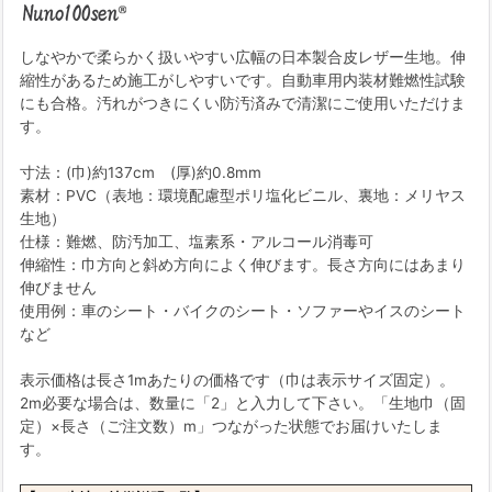
しなやかで柔らかく扱いやすい広幅の日本製合皮レザー生地。伸
縮性があるため施工がしやすいです。自動車用内装材難燃性試験
にも合格。汚れがつきにくい防汚済みで清潔にご使用いただけま
す。
寸法：(巾)約137cm (厚)約0.8mm
素材：PVC（表地：環境配慮型ポリ塩化ビニル、裏地：メリヤス
生地）
仕様：難燃、防汚加工、塩素系・アルコール消毒可
伸縮性：巾方向と斜め方向によく伸びます。長さ方向にはあまり
伸びません
使用例：車のシート・バイクのシート・ソファーやイスのシート
など
表示価格は長さ1mあたりの価格です（巾は表示サイズ固定）。
2m必要な場合は、数量に「2」と入力して下さい。「生地巾（固
定）×長さ（ご注文数）m」つながった状態でお届けいたしま
す。