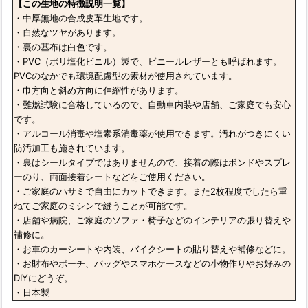
【この生地の特徴説明一覧】
・中厚無地の合成皮革生地です。
・自然なツヤがあります。
・裏の基布は白色です。
・PVC（ポリ塩化ビニル）製で、ビニールレザーとも呼ばれます。
PVCのなかでも環境配慮型の素材が使用されています。
・巾方向と斜め方向に伸縮性があります。
・難燃試験に合格しているので、自動車内装や店舗、ご家庭でも安心
です。
・アルコール消毒や塩素系消毒薬が使用できます。汚れがつきにくい
防汚加工も施されています。
・裏はシールタイプではありませんので、接着の際はボンドやスプレ
ーのり、両面接着シートなどをご使用ください。
・ご家庭のハサミで自由にカットできます。また2枚程度でしたら重
ねてご家庭のミシンで縫うことが可能です。
・店舗や病院、ご家庭のソファ・椅子などのインテリアの張り替えや
補修に。
・お車のカーシートや内装、バイクシートの貼り替えや補修などに。
・お財布やポーチ、バッグやスマホケースなどの小物作りやお好みの
DIYにどうぞ。
・日本製