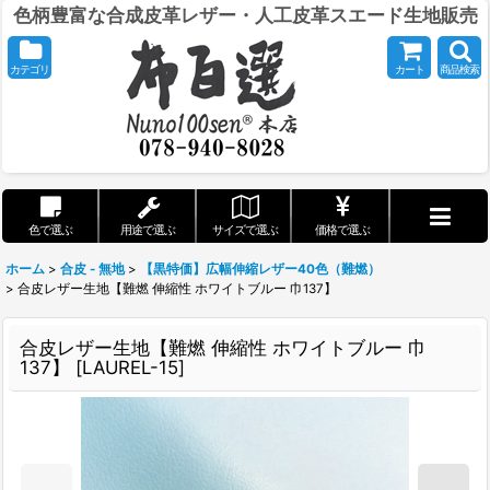
色柄豊富な合成皮革レザー・人工皮革スエード生地販売
カテゴリ
カート
商品検索
色で選ぶ
用途で選ぶ
サイズで選ぶ
価格で選ぶ
ホーム
>
合皮 - 無地
>
【黒特価】広幅伸縮レザー40色（難燃）
>
合皮レザー生地【難燃 伸縮性 ホワイトブルー 巾137】
合皮レザー生地【難燃 伸縮性 ホワイトブルー 巾
137】
[
LAUREL-15
]