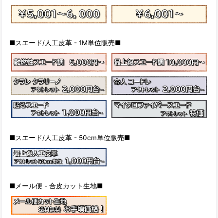
■スエード/人工皮革 - 1M単位販売■
■スエード/人工皮革 - 50cm単位販売■
■メール便 - 合皮カット生地■