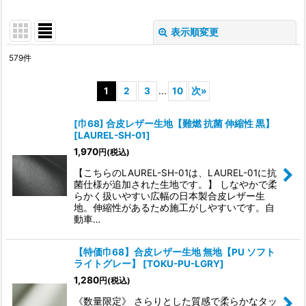
表示順変更
閉じる
579
件
表示数
:
1
2
3
...
10
次
»
並び順
:
[巾68] 合皮レザー生地【難燃 抗菌 伸縮性 黒】
[
LAUREL-SH-01
]
1,970
円
(税込)
絞り込む
【こちらのLAUREL-SH-01は、LAUREL-01に抗
菌仕様が追加された生地です。】 しなやかで柔
らかく扱いやすい広幅の日本製合皮レザー生
地。伸縮性があるため施工がしやすいです。自
動車…
【特価巾68】合皮レザー生地 無地【PU ソフト
ライトグレー】
[
TOKU-PU-LGRY
]
1,280
円
(税込)
《数量限定》 さらりとした質感で柔らかなタッ