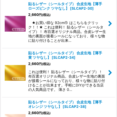
貼るレザー（シールタイプ） 合皮生地【薄手
ローズピンク ツヤなし】
[
SLCAP2-30
]
2,660
円
(税込)
★お買い得な 92cm巾 はこちらをクリッ
ク！！★ これは便利！ 貼るレザー（シールタ
イプ）！ 布百選オリジナル商品。合皮レザー生
地の裏面が接着シールになっており、様々な物
に貼り付けることが出来…
貼るレザー（シールタイプ） 合皮生地【薄手
黄 ツヤなし】
[
SLCAP2-34
]
2,660
円
(税込)
これは便利！ 貼るレザー（シールタイプ）！
布百選オリジナル商品。合皮レザー生地の裏面
が接着シールになっており、様々な物に貼り付
けることが出来ます。手軽にDIYができる当店
の人気商品です。 薄さ 0…
貼るレザー（シールタイプ） 合皮生地【薄手
オレンジ ツヤなし】
[
SLCAP2-38
]
2,660
円
(税込)