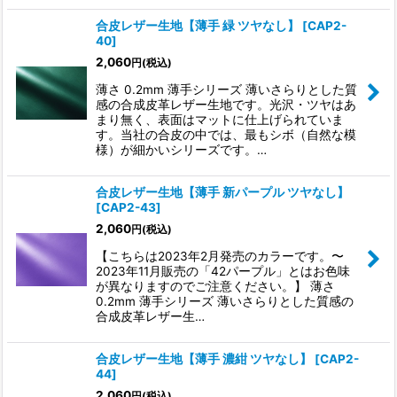
合皮レザー生地【薄手 緑 ツヤなし】
[
CAP2-
40
]
2,060
円
(税込)
薄さ 0.2mm 薄手シリーズ 薄いさらりとした質
感の合成皮革レザー生地です。光沢・ツヤはあ
まり無く、表面はマットに仕上げられていま
す。当社の合皮の中では、最もシボ（自然な模
様）が細かいシリーズです。…
合皮レザー生地【薄手 新パープル ツヤなし】
[
CAP2-43
]
2,060
円
(税込)
【こちらは2023年2月発売のカラーです。〜
2023年11月販売の「42パープル」とはお色味
が異なりますのでご注意ください。】 薄さ
0.2mm 薄手シリーズ 薄いさらりとした質感の
合成皮革レザー生…
合皮レザー生地【薄手 濃紺 ツヤなし】
[
CAP2-
44
]
2,060
円
(税込)