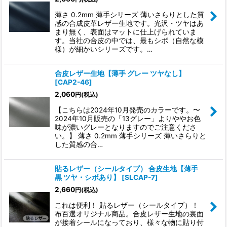
薄さ 0.2mm 薄手シリーズ 薄いさらりとした質
感の合成皮革レザー生地です。光沢・ツヤはあ
まり無く、表面はマットに仕上げられていま
す。当社の合皮の中では、最もシボ（自然な模
様）が細かいシリーズです。…
合皮レザー生地【薄手 グレー ツヤなし】
[
CAP2-46
]
2,060
円
(税込)
【こちらは2024年10月発売のカラーです。〜
2024年10月販売の「13グレー」よりややお色
味が濃いグレーとなりますのでご注意くださ
い。】 薄さ 0.2mm 薄手シリーズ 薄いさらりと
した質感の合…
貼るレザー（シールタイプ） 合皮生地【薄手
黒 ツヤ・シボあり】
[
SLCAP-7
]
2,660
円
(税込)
これは便利！ 貼るレザー（シールタイプ）！
布百選オリジナル商品。合皮レザー生地の裏面
が接着シールになっており、様々な物に貼り付