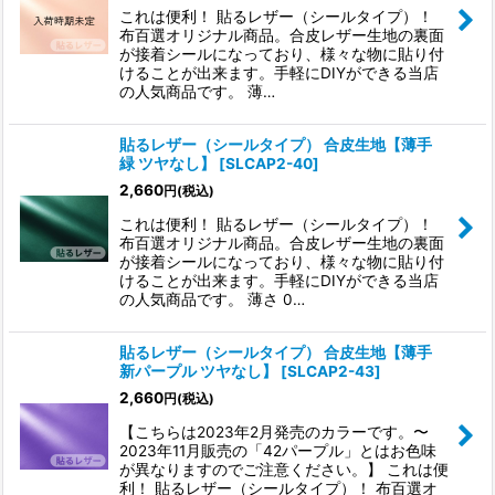
これは便利！ 貼るレザー（シールタイプ）！
布百選オリジナル商品。合皮レザー生地の裏面
が接着シールになっており、様々な物に貼り付
けることが出来ます。手軽にDIYができる当店
の人気商品です。 薄…
貼るレザー（シールタイプ） 合皮生地【薄手
緑 ツヤなし】
[
SLCAP2-40
]
2,660
円
(税込)
これは便利！ 貼るレザー（シールタイプ）！
布百選オリジナル商品。合皮レザー生地の裏面
が接着シールになっており、様々な物に貼り付
けることが出来ます。手軽にDIYができる当店
の人気商品です。 薄さ 0…
貼るレザー（シールタイプ） 合皮生地【薄手
新パープル ツヤなし】
[
SLCAP2-43
]
2,660
円
(税込)
【こちらは2023年2月発売のカラーです。〜
2023年11月販売の「42パープル」とはお色味
が異なりますのでご注意ください。】 これは便
利！ 貼るレザー（シールタイプ）！ 布百選オ