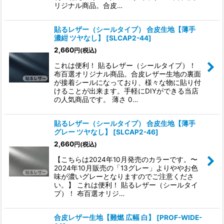
リジナル商品。合皮…
貼るレザー（シールタイプ） 合皮生地【薄手
濃紺 ツヤなし】
[
SLCAP2-44
]
2,660
円
(税込)
これは便利！ 貼るレザー（シールタイプ）！
布百選オリジナル商品。合皮レザー生地の裏面
が接着シールになっており、様々な物に貼り付
けることが出来ます。手軽にDIYができる当店
の人気商品です。 薄さ 0…
貼るレザー（シールタイプ） 合皮生地【薄手
グレー ツヤなし】
[
SLCAP2-46
]
2,660
円
(税込)
【こちらは2024年10月発売のカラーです。〜
2024年10月販売の「13グレー」よりややお色
味が濃いグレーとなりますのでご注意くださ
い。】 これは便利！ 貼るレザー（シールタイ
プ）！ 布百選オリジ…
合皮レザー生地【難燃 広幅 白】
[
PROF-WIDE-