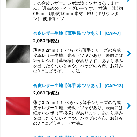
チの合皮レザー。シボは浅くツヤはありませ
ん。明るめのライトグレーです。 寸法：(巾)約
68cm (厚)約1.0mm 素材：PU（ポリウレタ
ン） 使用例：ソ…
合皮レザー生地【薄手 黒 ツヤあり】
[
CAP-7
]
2,060
円
(税込)
薄さ0.2mm！！ ぺらぺら薄手シリーズの合成
皮革レザー生地。光沢・ツヤがあり、表面には
細かいシボ（革模様）があります。あまり厚み
を出したくないときや、バッグの内布、お好み
のDIYにどうぞ。 ・寸法…
合皮レザー生地【薄手 赤 ツヤあり】
[
CAP-13
]
2,060
円
(税込)
薄さ0.2mm！！ ぺらぺら薄手シリーズの合成
皮革レザー生地。光沢・ツヤがあり、表面には
細かいシボ（革模様）があります。あまり厚み
を出したくないときや、バッグの内布、お好み
のDIYにどうぞ。 ・寸法…