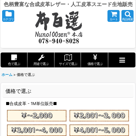
色柄豊富な合成皮革レザー・人工皮革スエード生地販売
カテゴリ
カート
商品検索
色で選ぶ
用途で選ぶ
サイズで選ぶ
価格で選ぶ
ホーム
>
価格で選ぶ
価格で選ぶ
■合成皮革 - 1M単位販売■