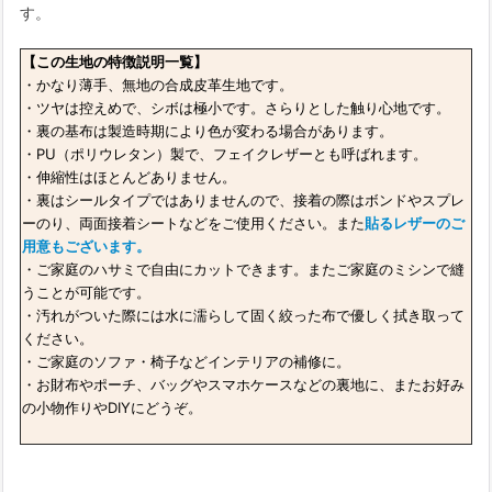
す。
【この生地の特徴説明一覧】
・かなり薄手、無地の合成皮革生地です。
・ツヤは控えめで、シボは極小です。さらりとした触り心地です。
・裏の基布は製造時期により色が変わる場合があります。
・PU（ポリウレタン）製で、フェイクレザーとも呼ばれます。
・伸縮性はほとんどありません。
・裏はシールタイプではありませんので、接着の際はボンドやスプレ
ーのり、両面接着シートなどをご使用ください。また
貼るレザーのご
用意もございます。
・ご家庭のハサミで自由にカットできます。またご家庭のミシンで縫
うことが可能です。
・汚れがついた際には水に濡らして固く絞った布で優しく拭き取って
ください。
・ご家庭のソファ・椅子などインテリアの補修に。
・お財布やポーチ、バッグやスマホケースなどの裏地に、またお好み
の小物作りやDIYにどうぞ。