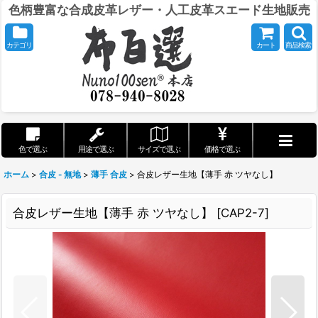
色柄豊富な合成皮革レザー・人工皮革スエード生地販売
カテゴリ
カート
商品検索
色で選ぶ
用途で選ぶ
サイズで選ぶ
価格で選ぶ
ホーム
>
合皮 - 無地
>
薄手 合皮
>
合皮レザー生地【薄手 赤 ツヤなし】
合皮レザー生地【薄手 赤 ツヤなし】
[
CAP2-7
]