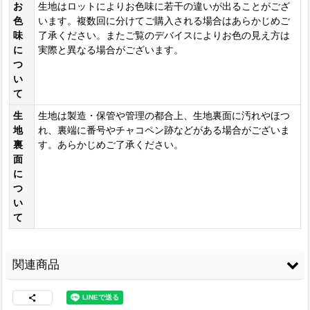
お
生地はロットによりお色味に若干の違いが出ることがござ
色
います。複数回に分けてご購入される場合はあらかじめご
味
了承ください。またご覧のデバイスによりお色の見え方は
に
実際と異なる場合がございます。
つ
い
て
生
生地は製造・保管や管理の都合上、生地裏面に汚れやほつ
地
れ、裏端に番号やチャコペン跡などがある場合がございま
裏
す。あらかじめご了承ください。
面
に
つ
い
て
関連商品