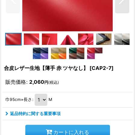
合皮レザー生地【薄手 赤 ツヤなし】
[
CAP2-7
]
販売価格
:
2,060
円
(税込)
巾95cm×長さ
:
M
返品特約に関する重要事項
カートに入れる