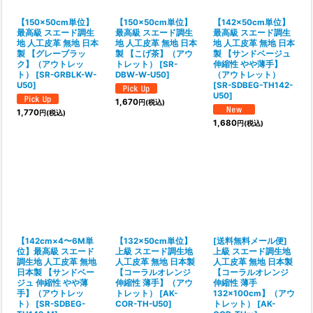
【150×50cm単位】
【150×50cm単位】
【142×50cm単位】
最高級 スエード調生
最高級 スエード調生
最高級 スエード調生
地 人工皮革 無地 日本
地 人工皮革 無地 日本
地 人工皮革 無地 日本
製 【グレーブラッ
製 【こげ茶】（アウ
製 【サンドベージュ
ク】（アウトレッ
トレット）
[
SR-
伸縮性 やや薄手】
ト）
[
SR-GRBLK-W-
DBW-W-U50
]
（アウトレット）
U50
]
[
SR-SDBEG-TH142-
U50
]
1,670
円
(税込)
1,770
円
(税込)
1,680
円
(税込)
【142cm×4〜6M単
【132×50cm単位】
[送料無料メール便]
位】最高級 スエード
上級 スエード調生地
上級 スエード調生地
調生地 人工皮革 無地
人工皮革 無地 日本製
人工皮革 無地 日本製
日本製 【サンドベー
【コーラルオレンジ
【コーラルオレンジ
ジュ 伸縮性 やや薄
伸縮性 薄手】（アウ
伸縮性 薄手
手】（アウトレッ
トレット）
[
AK-
132×100cm】（アウ
ト）
[
SR-SDBEG-
COR-TH-U50
]
トレット）
[
AK-