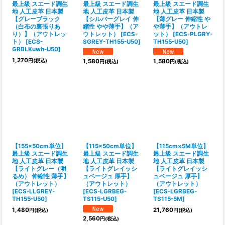
最上級 スエード調生
最上級 スエード調生
最上級 スエード調生
地 人工皮革 日本製
地 人工皮革 日本製
地 人工皮革 日本製
【グレーブラック
【シルバーグレイ 伸
【薄グレー 伸縮性 や
（白布の裏張りあ
縮性 やや薄手】（ア
や薄手】（アウトレ
り）】（アウトレッ
ウトレット）
[
ECS-
ット）
[
ECS-PLGRY-
ト）
[
ECS-
SGREY-TH155-U50
]
TH155-U50
]
GRBLKuwh-U50
]
1,270
円
(税込)
1,580
1,580
円
(税込)
円
(税込)
【155×50cm単位】
【115×50cm単位】
【115cm×5M単位】
最上級 スエード調生
最上級 スエード調生
最上級 スエード調生
地 人工皮革 日本製
地 人工皮革 日本製
地 人工皮革 日本製
【ライトグレー（明
【ライトグレイッシ
【ライトグレイッシ
るめ） 伸縮性 薄手】
ュベージュ 厚手】
ュベージュ 厚手】
（アウトレット）
（アウトレット）
（アウトレット）
[
ECS-LLGREY-
[
ECS-LGRBEG-
[
ECS-LGRBEG-
TH155-U50
]
TS115-U50
]
TS115-5M
]
1,480
21,760
円
(税込)
円
(税込)
2,560
円
(税込)