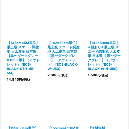
【145cm×5M単位】
【142×50cm単位】
【142×50cm単位】
最上級 スエード調生
最上級 スエード調生
※難あり※最上級 ス
地 人工皮革 日本製
地 人工皮革 日本製
エード調生地 人工皮
【黒〜ダークグレー
【黒〜ダークグレ
革 日本製 【黒〜ダー
0.8mm厚】（アウト
ー】（アウトレッ
クグレー】（アウト
レット）
[
ECS-
ト）
[
ECS-BLACK-
レット）
[
ECS-
BLACK-STH145-
W-U50
]
BLACK-W-N-U50
]
5M
]
2,380
1,580
円
(税込)
円
(税込)
14,840
円
(税込)
【155×50cm単位】
【155cm×4〜6M単
【送料無料・