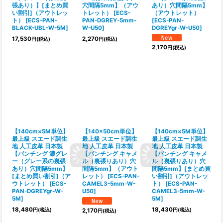
張あり）】[まとめ買
穴間隔5mm】（アウ
あり）穴間隔5mm】
い割引]（アウトレッ
トレット）
[
ECS-
（アウトレット）
ト）
[
ECS-PAN-
PAN-DGREY-5mm-
[
ECS-PAN-
BLACK-UBL-W-5M
]
W-U50
]
DGREYgr-W-U50
]
17,530
2,270
円
(税込)
円
(税込)
2,170
円
(税込)
【140cm×5M単位】
【140×50cm単位】
【140cm×5M単位】
最上級 スエード調生
最上級 スエード調生
最上級 スエード調生
地 人工皮革 日本製
地 人工皮革 日本製
地 人工皮革 日本製
【パンチング 濃グレ
【パンチング キャメ
【パンチング キャメ
ー（グレー系の裏張
ル（裏張りあり）穴
ル（裏張りあり）穴
あり）穴間隔5mm】
間隔5mm】（アウト
間隔5mm】[まとめ買
[まとめ買い割引]（ア
レット）
[
ECS-PAN-
い割引]（アウトレッ
ウトレット）
[
ECS-
CAMEL3-5mm-W-
ト）
[
ECS-PAN-
PAN-DGREYgr-W-
U50
]
CAMEL3-5mm-W-
5M
]
5M
]
18,480
18,430
円
(税込)
円
(税込)
2,170
円
(税込)