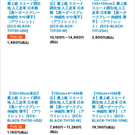
最上級 スエード調生
位】最上級 スエード
135×100cm】最上級
地 人工皮革 日本製
調生地 人工皮革 日本
スエード調生地 人工
【黒〜ダークグレー
製 【黒〜ダークグレ
皮革 日本製 【黒〜ダ
伸縮性 やや薄手】
ー 伸縮性 やや薄手】
ークグレー 伸縮性 薄
（アウトレット）
（アウトレット）
手】（アウトレッ
[
ECS-BLACK-
[
ECS-BLACK-
ト）
[
ECS-BLACK-
TH155-U50
]
TH155-M
]
TH135m
]
10,160
～14,660
2,800
円
円
円
(税込)
(税込)
1,480
円
(税込)
【150×50cm単位】
【150cm×4〜6M単
【150cm×10M巻
最上級 スエード調生
位】最上級 スエード
き】最上級 スエード
地 人工皮革 日本製
調生地 人工皮革 日本
調生地 人工皮革 日本
【黒〜ダークグレー
製 【黒〜ダークグレ
製 【黒〜ダークグレ
伸縮性 薄手】（アウ
ー 伸縮性 薄手】（ア
ー 伸縮性 薄手】（ア
トレット）
[
ECS-
ウトレット）
[
ECS-
ウトレット）
[
ECS-
BLACK-TH150-U50
]
BLACK-TH150-M
]
BLACK-TH150-10M
]
7,980
～11,280
19,180
円
円
円
(税込)
(税込)
1,180
円
(税込)