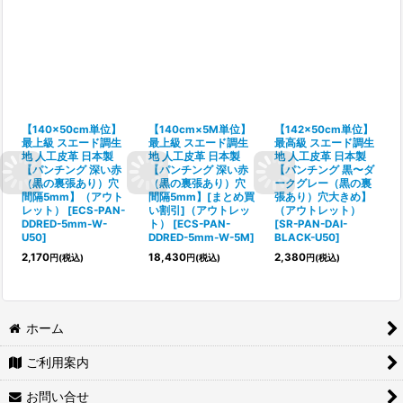
【140×50cm単位】
【140cm×5M単位】
【142×50cm単位】
最上級 スエード調生
最上級 スエード調生
最高級 スエード調生
地 人工皮革 日本製
地 人工皮革 日本製
地 人工皮革 日本製
【パンチング 深い赤
【パンチング 深い赤
【パンチング 黒〜ダ
（黒の裏張あり）穴
（黒の裏張あり）穴
ークグレー（黒の裏
間隔5mm】（アウト
間隔5mm】[まとめ買
張あり）穴大きめ】
レット）
[
ECS-PAN-
い割引]（アウトレッ
（アウトレット）
DDRED-5mm-W-
ト）
[
ECS-PAN-
[
SR-PAN-DAI-
U50
]
DDRED-5mm-W-5M
]
BLACK-U50
]
2,170
18,430
2,380
円
(税込)
円
(税込)
円
(税込)
ホーム
ご利用案内
お問い合せ