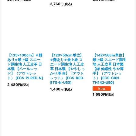
2,760
円
(税込)
【135×100cm】※難
【120×50cm単位】
【142×50cm単位】
あり※最上級 スエー
※難あり※最上級 ス
最上級 スエード調生
ド調生地 人工皮革 日
エード調生地 人工皮
地 人工皮革 日本製
本製 【ペールレッ
革 日本製 【ややしっ
【緑 伸縮性 やや薄
ド】（アウトレッ
かり厚 赤】（アウト
手】（アウトレッ
ト）
[
ECS-PLRED-N
]
レット）
[
ECS-RED-
ト）
[
ECS-GRN-
STS-N-U50
]
TH142-U50
]
2,480
円
(税込)
1,460
円
(税込)
1,680
円
(税込)