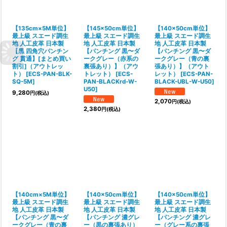
【135cm×5M単位】
【145×50cm単位】
【140×50cm単位】
最上級 スエード調生
最上級 スエード調生
最上級 スエード調生
地 人工皮革 日本製
地 人工皮革 日本製
地 人工皮革 日本製
【黒 四角穴パンチン
【パンチング 黒〜ダ
【パンチング 黒〜ダ
グ 貫通】[まとめ買い
ークグレー（赤系の
ークグレー（青の裏
割引]（アウトレッ
裏張あり）】（アウ
張あり）】（アウト
ト）
[
ECS-PAN-BLK-
トレット）
[
ECS-
レット）
[
ECS-PAN-
SQ-5M
]
PAN-BLACKrd-W-
BLACK-UBL-W-U50
]
U50
]
9,280
円
(税込)
2,070
円
(税込)
2,380
円
(税込)
【140cm×5M単位】
【140×50cm単位】
【140×50cm単位】
最上級 スエード調生
最上級 スエード調生
最上級 スエード調生
地 人工皮革 日本製
地 人工皮革 日本製
地 人工皮革 日本製
【パンチング 黒〜ダ
【パンチング 濃グレ
【パンチング 濃グレ
ークグレー（青の裏
ー（黒の裏張あり）
ー（グレー系の裏張