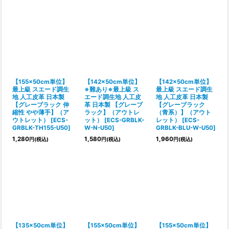
【155×50cm単位】
【142×50cm単位】
【142×50cm単位】
最上級 スエード調生
※難あり※最上級 ス
最上級 スエード調生
地 人工皮革 日本製
エード調生地 人工皮
地 人工皮革 日本製
【グレーブラック 伸
革 日本製 【グレーブ
【グレーブラック
縮性 やや薄手】（ア
ラック】（アウトレ
（青系）】（アウト
ウトレット）
[
ECS-
ット）
[
ECS-GRBLK-
レット）
[
ECS-
GRBLK-TH155-U50
]
W-N-U50
]
GRBLK-BLU-W-U50
]
1,280
1,580
1,960
円
(税込)
円
(税込)
円
(税込)
【135×50cm単位】
【155×50cm単位】
【155×50cm単位】