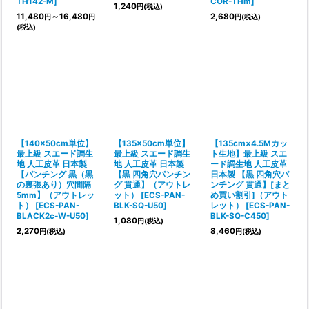
TH142-M
]
COR-THm
]
1,240
円
(税込)
11,480
～16,480
2,680
円
円
円
(税込)
(税込)
【140×50cm単位】
【135×50cm単位】
【135cm×4.5Mカッ
最上級 スエード調生
最上級 スエード調生
ト生地】最上級 スエ
地 人工皮革 日本製
地 人工皮革 日本製
ード調生地 人工皮革
【パンチング 黒（黒
【黒 四角穴パンチン
日本製 【黒 四角穴パ
の裏張あり）穴間隔
グ 貫通】（アウトレ
ンチング 貫通】[まと
5mm】（アウトレッ
ット）
[
ECS-PAN-
め買い割引]（アウト
ト）
[
ECS-PAN-
BLK-SQ-U50
]
レット）
[
ECS-PAN-
BLACK2c-W-U50
]
BLK-SQ-C450
]
1,080
円
(税込)
2,270
8,460
円
(税込)
円
(税込)