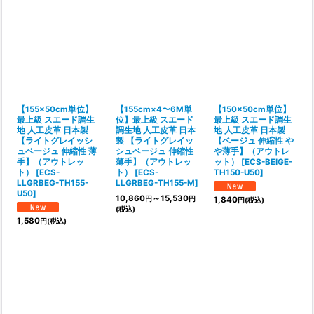
【155×50cm単位】
【155cm×4〜6M単
【150×50cm単位】
最上級 スエード調生
位】最上級 スエード
最上級 スエード調生
地 人工皮革 日本製
調生地 人工皮革 日本
地 人工皮革 日本製
【ライトグレイッシ
製 【ライトグレイッ
【ベージュ 伸縮性 や
ュベージュ 伸縮性 薄
シュベージュ 伸縮性
や薄手】（アウトレ
手】（アウトレッ
薄手】（アウトレッ
ット）
[
ECS-BEIGE-
ト）
[
ECS-
ト）
[
ECS-
TH150-U50
]
LLGRBEG-TH155-
LLGRBEG-TH155-M
]
U50
]
10,860
～15,530
円
円
1,840
円
(税込)
(税込)
1,580
円
(税込)