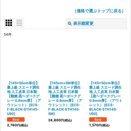
［
価格で選ぶトップに戻る
］
表示順変更
閉じる
54
件
表示数
:
並び順
:
絞り込む
【145×50cm単位】
【145cm×5M単位】
【145×50cm単位】
最上級 スエード調生
最上級 スエード調生
最上級 スエード調生
地 人工皮革 日本製
地 人工皮革 日本製
地 人工皮革 日本製
【難燃 黒〜ダークグ
【難燃 黒〜ダークグ
【黒〜ダークグレー
レー 0.8mm厚】（ア
レー 0.8mm厚】（ア
0.8mm厚】（アウト
ウトレット）
[
ECS-
ウトレット）
[
ECS-
レット）
[
ECS-
F-BLACK-STH145-
F-BLACK-STH145-
BLACK-STH145-
U50
]
5M
]
U50
]
24,800
円
(税込)
2,760
1,570
円
(税込)
円
(税込)