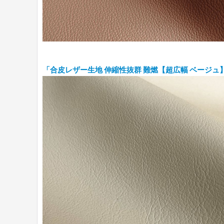
「合皮レザー生地 伸縮性抜群 難燃【超広幅 ベージュ