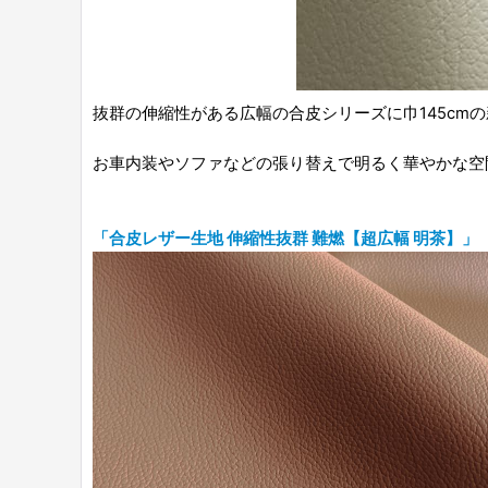
抜群の伸縮性がある広幅の合皮シリーズに巾145cmの
お車内装やソファなどの張り替えで明るく華やかな空
「合皮レザー生地 伸縮性抜群 難燃【超広幅 明茶】」