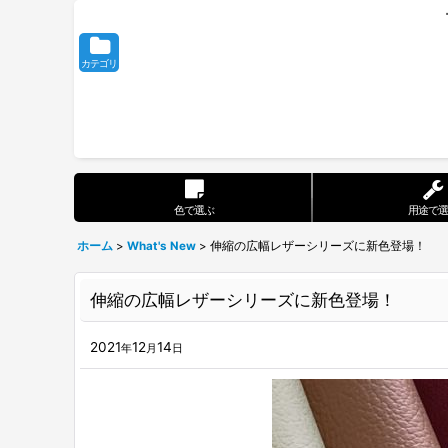
カテゴリ
色で選ぶ
用途で選
ホーム
>
What's New
>
伸縮の広幅レザーシリーズに新色登場！
伸縮の広幅レザーシリーズに新色登場！
2021
12
14
年
月
日