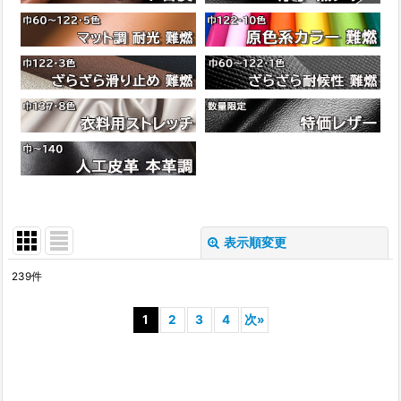
表示順変更
閉じる
239
件
サブカテゴリ
:
1
2
3
4
次
»
表示数
: