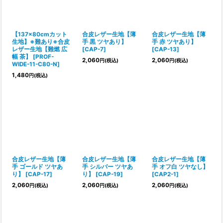
【137×80cmカット
合皮レザー生地【薄
合皮レザー生地【薄
生地】※難あり※合皮
手 黒 ツヤあり】
手 赤 ツヤあり】
レザー生地【難燃 広
[
CAP-7
]
[
CAP-13
]
幅 茶】
[
PROF-
2,060
2,060
円
(税込)
円
(税込)
WIDE-11-C80-N
]
1,480
円
(税込)
合皮レザー生地【薄
合皮レザー生地【薄
合皮レザー生地【薄
手 ゴールド ツヤあ
手 シルバー ツヤあ
手 オフ白 ツヤなし】
り】
[
CAP-17
]
り】
[
CAP-19
]
[
CAP2-1
]
2,060
2,060
2,060
円
(税込)
円
(税込)
円
(税込)