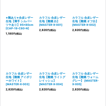
※難あり※合皮レザー
カラフル 合皮レザー
カラフル 合皮レザー
生地【薄手 シルバー
生地【難燃 白】
生地【難燃 オフ白】
ツヤあり】95×80cm
[
MASTER-X-001
]
[
MASTER-X-002
]
[
CAP-19-C80-N
]
2,820
2,820
円
(税込)
円
(税込)
1,180
円
(税込)
カラフル 合皮レザー
カラフル 合皮レザー
カラフル 合皮レザー
生地【難燃 アイボリ
生地【難燃 ライトグ
生地【難燃 ウォーム
ーホワイト】
レイッシュ】
グレー】
[
MASTER-
[
MASTER-X-003
]
[
MASTER-X-004
]
X-005
]
2,820
2,820
2,820
円
(税込)
円
(税込)
円
(税込)