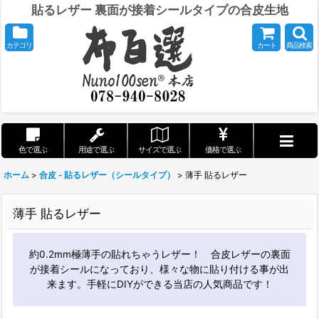
貼るレザー 裏面が接着シールタイプの合皮生地
カテゴリ
カート
商品検索
色で選ぶ
用途で選ぶ
サイズで選ぶ
価格で選ぶ
ホーム
>
合皮 - 貼るレザー（シールタイプ）
>
薄手 貼るレザー
薄手 貼るレザー
約0.2mm極薄手の貼れちゃうレザー！ 合皮レザーの裏面
が接着シールになっており、様々な物に貼り付ける事が出
来ます。手軽にDIYができる当店の人気商品です！