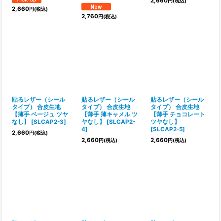
2,660
円
(税込)
2,660
円
(税込)
2,760
円
(税込)
貼るレザー（シール
貼るレザー（シール
貼るレザー（シール
タイプ） 合皮生地
タイプ） 合皮生地
タイプ） 合皮生地
【薄手 ベージュ ツヤ
【薄手 薄キャメル ツ
【薄手 チョコレート
なし】
[
SLCAP2-3
]
ヤなし】
[
SLCAP2-
ツヤなし】
4
]
[
SLCAP2-5
]
2,660
円
(税込)
2,660
2,660
円
(税込)
円
(税込)