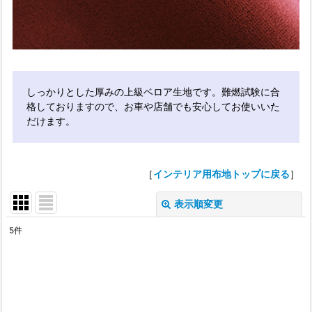
しっかりとした厚みの上級ベロア生地です。難燃試験に合
格しておりますので、お車や店舗でも安心してお使いいた
だけます。
［
インテリア用布地トップに戻る
］
表示順変更
閉じる
5
件
表示数
:
並び順
: