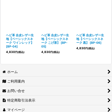
ヘビ革 合皮レザー生
ヘビ革 合皮レザー生
ヘビ革 合皮レザー生
地【ベーシックスネ
地【ベーシックスネ
地【ベーシックスネ
ーク ワインレッド】
ーク こげ茶】
[
BP-
ーク 黒】
[
BP-06
]
[
BP-04
]
05
]
4,830
円
(税込)
4,830
4,830
円
(税込)
円
(税込)
ホーム
ご利用案内
お問い合せ
特定商取引法表示
マイページ