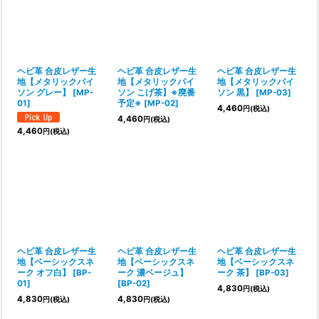
表示数
:
並び順
:
ヘビ革 合皮レザー生
ヘビ革 合皮レザー生
ヘビ革 合皮レザー生
地【メタリックパイ
地【メタリックパイ
地【メタリックパイ
ソン グレー】
[
MP-
ソン こげ茶】※廃番
ソン 黒】
[
MP-03
]
絞り込む
01
]
予定※
[
MP-02
]
4,460
円
(税込)
4,460
円
(税込)
4,460
円
(税込)
ヘビ革 合皮レザー生
ヘビ革 合皮レザー生
ヘビ革 合皮レザー生
地【ベーシックスネ
地【ベーシックスネ
地【ベーシックスネ
ーク オフ白】
[
BP-
ーク 濃ベージュ】
ーク 茶】
[
BP-03
]
01
]
[
BP-02
]
4,830
円
(税込)
4,830
4,830
円
(税込)
円
(税込)