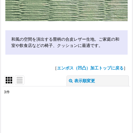
和風の空間を演出する畳柄の合皮レザー生地。ご家庭の和
室や飲食店などの椅子、クッションに最適です。
［
エンボス（凹凸）加工トップに戻る
］
表示順変更
閉じる
3
件
表示数
:
並び順
: