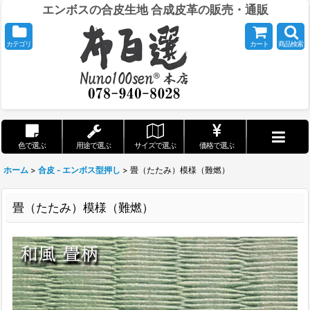
エンボスの合皮生地 合成皮革の販売・通販
カテゴリ
カート
商品検索
色で選ぶ
用途で選ぶ
サイズで選ぶ
価格で選ぶ
ホーム
>
合皮 - エンボス型押し
>
畳（たたみ）模様（難燃）
畳（たたみ）模様（難燃）