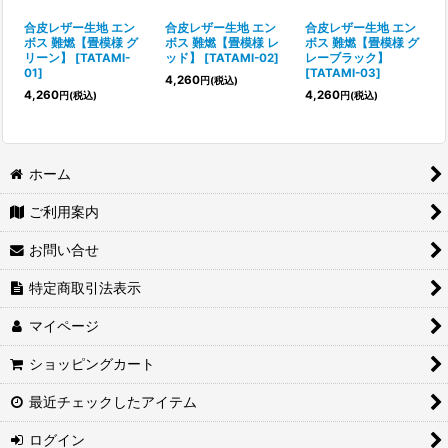
絞り込む
合皮レザー生地 エン
合皮レザー生地 エン
合皮レザー生地 エン
ボス 難燃【畳模様 グ
ボス 難燃【畳模様 レ
ボス 難燃【畳模様 グ
リーン】
[
TATAMI-
ッド】
[
TATAMI-02
]
レーブラック】
01
]
[
TATAMI-03
]
4,260
円
(税込)
4,260
4,260
円
(税込)
円
(税込)
ホーム
ご利用案内
お問い合せ
特定商取引法表示
マイページ
ショッピングカート
最近チェックしたアイテム
ログイン