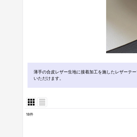
薄手の合皮レザー生地に接着加工を施したレザーテー
いただけます。
18
件
表示数
: