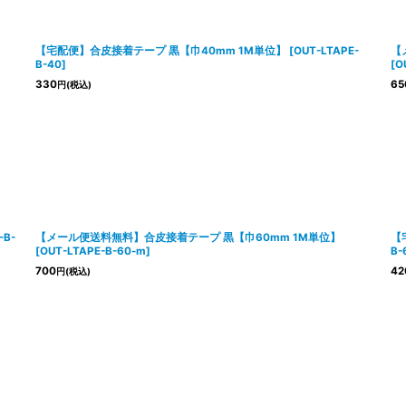
【宅配便】合皮接着テープ 黒【巾40mm 1M単位】
[
OUT-LTAPE-
【
B-40
]
[
O
330
65
円
(税込)
-B-
【メール便送料無料】合皮接着テープ 黒【巾60mm 1M単位】
【
[
OUT-LTAPE-B-60-m
]
B-
700
42
円
(税込)