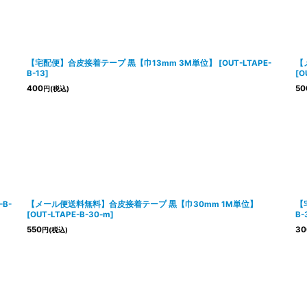
絞り込む
【宅配便】合皮接着テープ 黒【巾13mm 3M単位】
[
OUT-LTAPE-
【
B-13
]
[
O
400
50
円
(税込)
-B-
【メール便送料無料】合皮接着テープ 黒【巾30mm 1M単位】
【
[
OUT-LTAPE-B-30-m
]
B-
550
30
円
(税込)