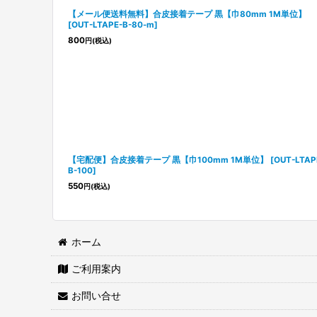
【メール便送料無料】合皮接着テープ 黒【巾80mm 1M単位】
[
OUT-LTAPE-B-80-m
]
800
円
(税込)
【宅配便】合皮接着テープ 黒【巾100mm 1M単位】
[
OUT-LTAP
B-100
]
550
円
(税込)
ホーム
ご利用案内
お問い合せ