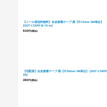
並び順
:
【メール便送料無料】合皮接着テープ 黒【巾13mm 3M単位】
[
OUT-LTAPE-B-13-m
]
630
円
(税込)
【宅配便】合皮接着テープ 黒【巾20mm 1M単位】
[
OUT-LTAPE
20
]
280
円
(税込)