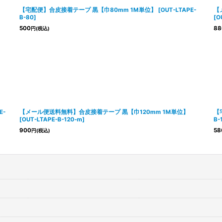
【宅配便】合皮接着テープ 黒【巾80mm 1M単位】
[
OUT-LTAPE-
【
B-80
]
[
O
500
88
円
(税込)
E-
【メール便送料無料】合皮接着テープ 黒【巾120mm 1M単位】
【
[
OUT-LTAPE-B-120-m
]
B-
900
58
円
(税込)