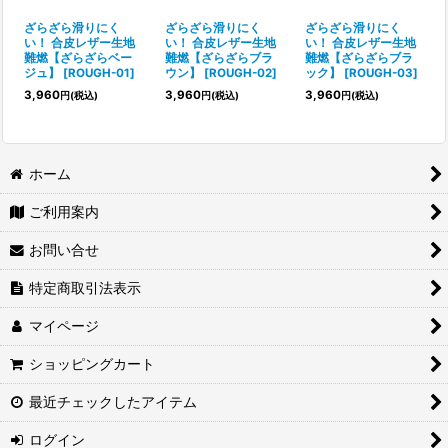
絞り込む
ざらざら滑りにく
ざらざら滑りにく
ざらざら滑りにく
い！ 合皮レザー生地
い！ 合皮レザー生地
い！ 合皮レザー生地
難燃【ざらざらベー
難燃【ざらざらブラ
難燃【ざらざらブラ
ジュ】
[
ROUGH-01
]
ウン】
[
ROUGH-02
]
ック】
[
ROUGH-03
]
3,960
3,960
3,960
円
(税込)
円
(税込)
円
(税込)
ホーム
ご利用案内
お問い合せ
特定商取引法表示
マイページ
ショッピングカート
最近チェックしたアイテム
ログイン