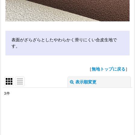
表面がざらざらとしたやわらかく滑りにくい合皮生地で
す。
［
無地トップに戻る
］
表示順変更
閉じる
3
件
表示数
:
並び順
: