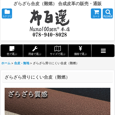
ざらざら合皮（難燃） 合成皮革の販売・通販
カテゴリ
カート
商品検索
色で選ぶ
用途で選ぶ
サイズで選ぶ
価格で選ぶ
ホーム
>
合皮 - 無地
>
ざらざら滑りにくい合皮（難燃）
ざらざら滑りにくい合皮（難燃）