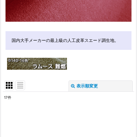
国内大手メーカーの最上級の人工皮革スエード調生地。
表示順変更
閉じる
17
件
サブカテゴリ
:
表示数
: