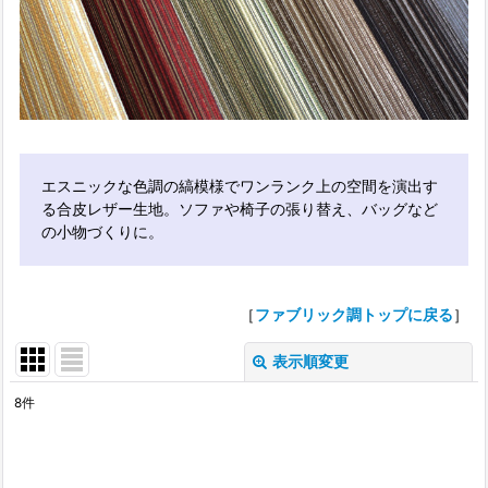
エスニックな色調の縞模様でワンランク上の空間を演出す
る合皮レザー生地。ソファや椅子の張り替え、バッグなど
の小物づくりに。
［
ファブリック調トップに戻る
］
表示順変更
閉じる
8
件
表示数
: