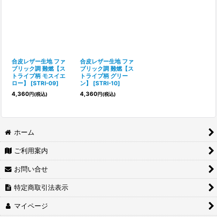
合皮レザー生地 ファ
合皮レザー生地 ファ
ブリック調 難燃【ス
ブリック調 難燃【ス
トライプ柄 モスイエ
トライプ柄 グリー
ロー】
[
STRI-09
]
ン】
[
STRI-10
]
4,360
4,360
円
(税込)
円
(税込)
ホーム
ご利用案内
お問い合せ
特定商取引法表示
マイページ