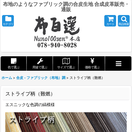
布地のようなファブリック調の合皮生地 合成皮革販売・
通販
カテゴリ
カート
商品検索
色で選ぶ
用途で選ぶ
サイズで選ぶ
価格で選ぶ
ホーム
>
合皮 - ファブリック（布地）調
>
ストライプ柄（難燃）
ストライプ柄（難燃）
エスニックな色調の縞模様