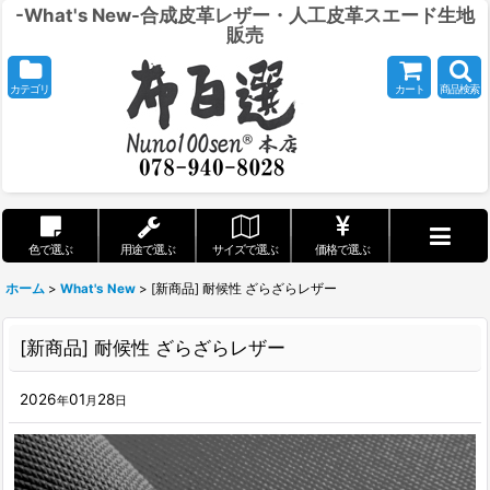
-What's New-合成皮革レザー・人工皮革スエード生地
販売
カテゴリ
カート
商品検索
色で選ぶ
用途で選ぶ
サイズで選ぶ
価格で選ぶ
ホーム
>
What's New
>
[新商品] 耐候性 ざらざらレザー
[新商品] 耐候性 ざらざらレザー
2026
01
28
年
月
日