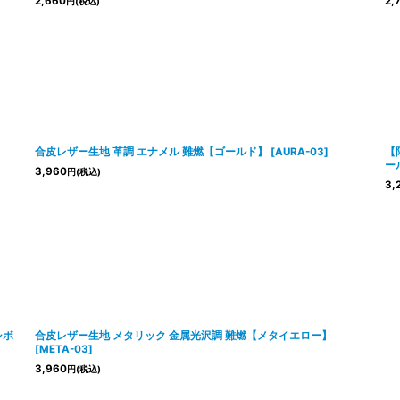
2,660
2,
円
(税込)
合皮レザー生地 革調 エナメル 難燃【ゴールド】
[
AURA-03
]
【
ー
3,960
円
(税込)
3,
シボ
合皮レザー生地 メタリック 金属光沢調 難燃【メタイエロー】
[
META-03
]
3,960
円
(税込)