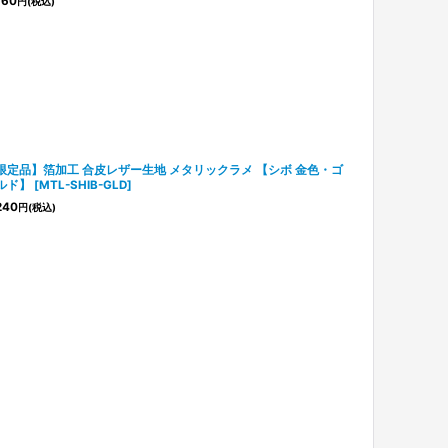
760
円
(税込)
限定品】箔加工 合皮レザー生地 メタリックラメ 【シボ 金色・ゴ
ルド】
[
MTL-SHIB-GLD
]
240
円
(税込)