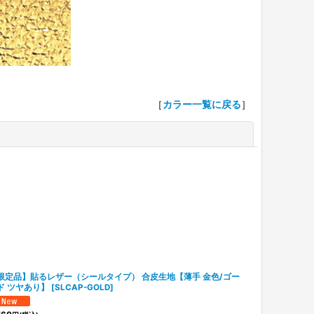
［
カラー一覧に戻る
］
閉じる
限定品】貼るレザー（シールタイプ） 合皮生地【薄手 金色/ゴー
ド ツヤあり】
[
SLCAP-GOLD
]