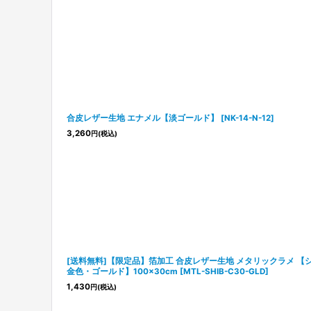
合皮レザー生地 エナメル【淡ゴールド】
[
NK-14-N-12
]
3,260
円
(税込)
[送料無料]【限定品】箔加工 合皮レザー生地 メタリックラメ 【
金色・ゴールド】100×30cm
[
MTL-SHIB-C30-GLD
]
1,430
円
(税込)