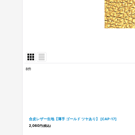
8
件
表示数
:
並び順
:
合皮レザー生地【薄手 ゴールド ツヤあり】
[
CAP-17
]
2,060
円
(税込)