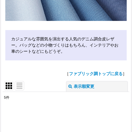
カジュアルな雰囲気を演出する人気のデニム調合皮レザ
ー。バッグなどの小物づくりはもちろん、インテリアやお
車のシートなどにもどうぞ。
［
ファブリック調トップに戻る
］
表示順変更
閉じる
5
件
表示数
:
並び順
: