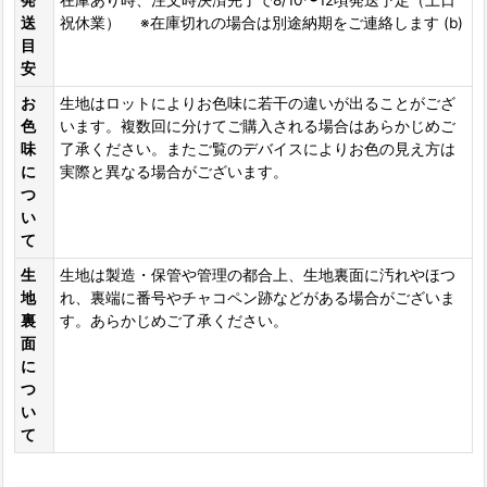
発
在庫あり時、注文時決済完了で8/10〜12頃発送予定（土日
送
祝休業） ※在庫切れの場合は別途納期をご連絡します (b)
目
安
お
生地はロットによりお色味に若干の違いが出ることがござ
色
います。複数回に分けてご購入される場合はあらかじめご
味
了承ください。またご覧のデバイスによりお色の見え方は
に
実際と異なる場合がございます。
つ
い
て
生
生地は製造・保管や管理の都合上、生地裏面に汚れやほつ
地
れ、裏端に番号やチャコペン跡などがある場合がございま
裏
す。あらかじめご了承ください。
面
に
つ
い
て