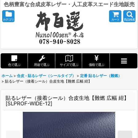
色柄豊富な合成皮革レザー・人工皮革スエード生地販売
カテゴリ
カート
商品検索
色で選ぶ
用途で選ぶ
サイズで選ぶ
価格で選ぶ
ホーム
>
合皮 - 貼るレザー（シールタイプ）
>
定番 貼るレザー（難燃）
>
貼るレザー（接着シール）合皮生地【難燃 広幅 紺】
貼るレザー（接着シール）合皮生地【難燃 広幅 紺】
[
SLPROF-WIDE-12
]