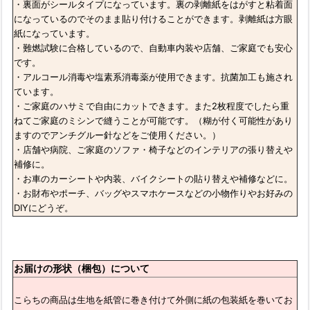
・裏面がシールタイプになっています。裏の剥離紙をはがすと粘着面
になっているのでそのまま貼り付けることができます。剥離紙は方眼
紙になっています。
・難燃試験に合格しているので、自動車内装や店舗、ご家庭でも安心
です。
・アルコール消毒や塩素系消毒薬が使用できます。抗菌加工も施され
ています。
・ご家庭のハサミで自由にカットできます。また2枚程度でしたら重
ねてご家庭のミシンで縫うことが可能です。（糊が付く可能性があり
ますのでアンチグルー針などをご使用ください。）
・店舗や病院、ご家庭のソファ・椅子などのインテリアの張り替えや
補修に。
・お車のカーシートや内装、バイクシートの貼り替えや補修などに。
・お財布やポーチ、バッグやスマホケースなどの小物作りやお好みの
DIYにどうぞ。
お届けの形状（梱包）について
こらちの商品は生地を紙管に巻き付けて外側に紙の包装紙を巻いてお