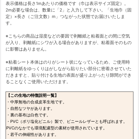
表示価格は長さ1mあたりの価格です（巾は表示サイズ固定）。
2m必要な場合は、数量に「2」と入力して下さい。「生地巾（固
定）×長さ（ご注文数）m」つながった状態でお届けいたしま
す。
※こちらの商品は湿度などの要因で剥離紙と粘着面との間に空気
が入り、剥離紙にシワが入る場合がありますが、粘着面そのもの
に影響はありません。
※粘着シート本体はのりがシート状になっているため、ご使用時
に剥離紙をゆっくりはがしながら貼りたい部分に密着させていた
だきますと、貼り付ける生地の表面が盛り上がったり隙間ができ
ることなくご使用いただけます。
【この生地の特徴説明一覧】
・中厚無地の合成皮革生地です。
・自然なツヤがあります。
・裏の基布は白色です。
・PVC（ポリ塩化ビニル）製で、ビニールレザーとも呼ばれます。
PVCのなかでも環境配慮型の素材が使用されています。
・若干の伸縮性があります。