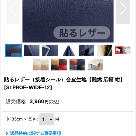
貼るレザー（接着シール）合皮生地【難燃 広幅 紺】
[
SLPROF-WIDE-12
]
販売価格
:
3,960
円
(税込)
巾135cm × 長さ
:
M
返品特約に関する重要事項