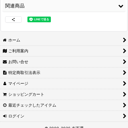
関連商品
ホーム
ご利用案内
両面接着シート
[
WS-
合皮レザー生地【難
100
]
燃 広幅 紺】
[
PROF-
お問い合せ
WIDE-12
]
2,980
2,460
円
(税込)
円
(税込)
特定商取引法表示
マイページ
ショッピングカート
最近チェックしたアイテム
ログイン