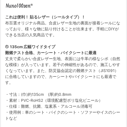
これは便利！ 貼るレザー（シールタイプ）！
布百選オリジナル商品。合皮レザー生地の裏面が接着シールにな
っており、様々な物に貼り付けることが出来ます。手軽にDIYが
できる当店の人気商品です。
巾 135cm 広幅ワイドタイプ
難燃テスト合格、カーシート・バイクシートに最適
丈夫で柔らかい合皮レザー生地、表面には牛革の様なシボ（自然
な模様）が入っています。若干の伸縮性があるので、施工しやす
くなっています。また、防災協会認定の難燃テスト（JIS1091）
に合格していますので、カーシートやバイクシートにも最適で
す。
・寸法：(巾)約135cm (厚)約0.8mm
・素材：PVC-RoHS2（環境配慮型ポリ塩化ビニール）
・仕様：難燃、抗菌、塩素系・アルコール消毒可
・使用例：車のシート・バイクのシート・ソファーやイスのシー
トなど