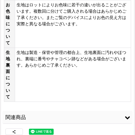
お
生地はロットによりお色味に若干の違いが出ることがござ
色
います。複数回に分けてご購入される場合はあらかじめご
味
了承ください。またご覧のデバイスによりお色の見え方は
に
実際と異なる場合がございます。
つ
い
て
生
生地は製造・保管や管理の都合上、生地裏面に汚れやほつ
地
れ、裏端に番号やチャコペン跡などがある場合がございま
裏
す。あらかじめご了承ください。
面
に
つ
い
て
関連商品