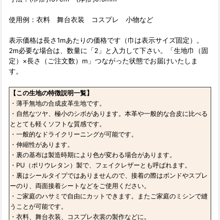
使用例：衣料 舞台衣装 コスプレ 小物など
表示価格は長さ1mあたりの価格です（巾は表示サイズ固定）。
2m必要な場合は、数量に「2」と入力して下さい。「生地巾（固
定）×長さ（ご注文数）m」つながった状態でお届けいたしま
す。
【この生地の特徴説明一覧】
・薄手無地の合成皮革生地です。
・自然なツヤ、極小のシボがあります。本革や一般的な合皮に比べる
ととても軽くソフトな質感です。
・一般的なドライクリーニングが可能です。
・伸縮性があります。
・裏の基布は製造時期により色が変わる場合があります。
・PU（ポリウレタン）製で、フェイクレザーとも呼ばれます。
・裏はシールタイプではありませんので、接着の際はボンドやスプレ
ーのり、両面接着シートなどをご使用ください。
・ご家庭のハサミで自由にカットできます。またご家庭のミシンで縫
うことが可能です。
・衣料、舞台衣装、コスプレ衣裳の製作などに。