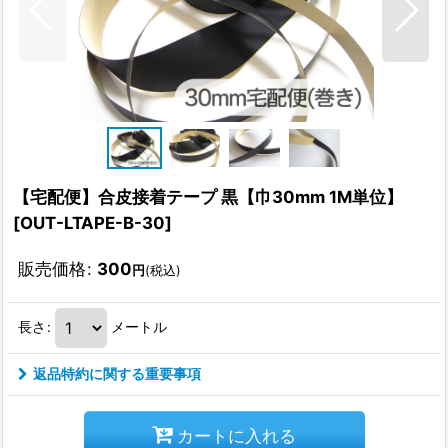
【宅配便】合皮接着テープ 黒【巾30mm 1M単位】
[
OUT-LTAPE-B-30
]
販売価格
:
300
円
(税込)
長さ
:
メートル
返品特約に関する重要事項
カートに入れる