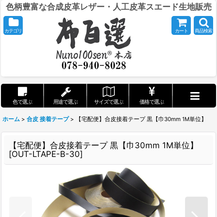
色柄豊富な合成皮革レザー・人工皮革スエード生地販売
カテゴリ
カート
商品検索
色で選ぶ
用途で選ぶ
サイズで選ぶ
価格で選ぶ
ホーム
>
合皮 接着テープ
>
【宅配便】合皮接着テープ 黒【巾30mm 1M単位】
【宅配便】合皮接着テープ 黒【巾30mm 1M単位】
[
OUT-LTAPE-B-30
]