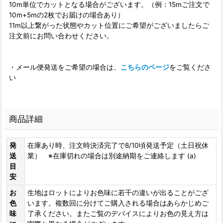
10m単位でカットとなる場合がございます。（例：15mご注文で
10m+5mの2枚でお届けの場合あり）
11m以上繋がった状態やカット位置にご希望がございましたらご
注文前にお問い合わせください。
・メール便発送をご希望の場合は、
こちらのページ
をご覧くださ
い
商品詳細
発
在庫あり時、注文時決済完了で8/10頃発送予定（土日祝休
送
業） ※在庫切れの場合は別途納期をご連絡します (a)
目
安
お
生地はロットによりお色味に若干の違いが出ることがござ
色
います。複数回に分けてご購入される場合はあらかじめご
味
了承ください。またご覧のデバイスによりお色の見え方は