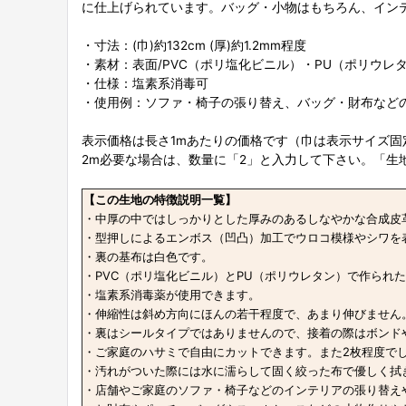
に仕上げられています。バッグ・小物はもちろん、イン
・寸法：(巾)約132cm (厚)約1.2mm程度
・素材：表面/PVC（ポリ塩化ビニル）・PU（ポリウレ
・仕様：塩素系消毒可
・使用例：ソファ・椅子の張り替え、バッグ・財布など
表示価格は長さ1mあたりの価格です（巾は表示サイズ固
2m必要な場合は、数量に「2」と入力して下さい。「生
【この生地の特徴説明一覧】
・中厚の中ではしっかりとした厚みのあるしなやかな合成皮
・型押しによるエンボス（凹凸）加工でウロコ模様やシワを
・裏の基布は白色です。
・PVC（ポリ塩化ビニル）とPU（ポリウレタン）で作られ
・塩素系消毒薬が使用できます。
・伸縮性は斜め方向にほんの若干程度で、あまり伸びません
・裏はシールタイプではありませんので、接着の際はボンド
・ご家庭のハサミで自由にカットできます。また2枚程度で
・汚れがついた際には水に濡らして固く絞った布で優しく拭
・店舗やご家庭のソファ・椅子などのインテリアの張り替え