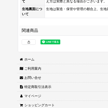
て
え方は実際と異なる場合がございます。
生地裏面につ
生地は製造・保管や管理の都合上、生地
いて
関連商品
ホーム
ご利用案内
両面接着シート
[
WS-100
]
お問い合せ
2,460
円
(税込)
特定商取引法表示
マイページ
ショッピングカート