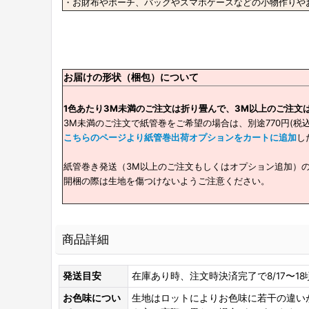
・お財布やポーチ、バッグやスマホケースなどの小物作りやお
お届けの形状（梱包）について
1色あたり3M未満のご注文は折り畳んで、3M以上のご注文
3M未満のご注文で紙管巻をご希望の場合は、別途770円(税
こちらのページより紙管巻出荷オプションをカートに追加
し
紙管巻き発送（3M以上のご注文もしくはオプション追加）
開梱の際は生地を傷つけないようご注意ください。
商品詳細
発送目安
在庫あり時、注文時決済完了で8/17〜1
お色味につい
生地はロットによりお色味に若干の違い