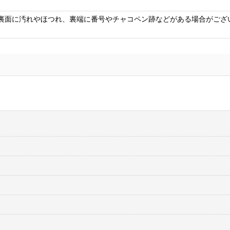
裏面に汚れやほつれ、裏端に番号やチャコペン跡などがある場合がござ
ワニ革 合皮レザー生地【リッチクロコダイル 黒】
[
CROCO-RC-1
]
ワ
RC
5,660
円
(税込)
5,