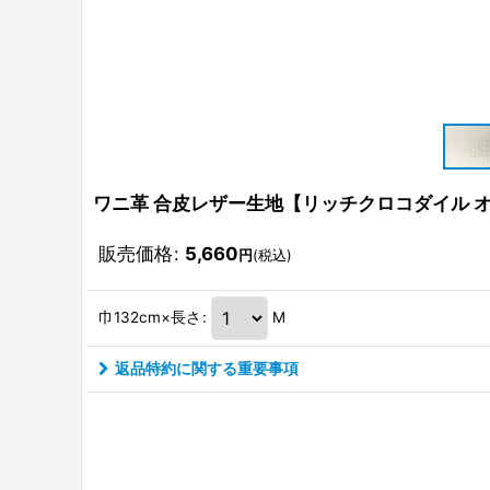
ワニ革 合皮レザー生地【リッチクロコダイル 
販売価格
:
5,660
円
(税込)
巾132cm×長さ
:
M
返品特約に関する重要事項