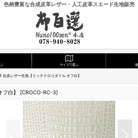
色柄豊富な合成皮革レザー・人工皮革スエード生地販売
ぶ
サイズで選ぶ
革 合皮レザー生地【リッチクロコダイル オフ白】
オフ白】
[
CROCO-RC-3
]