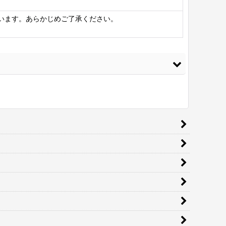
います。あらかじめご了承ください。
ニ革 合皮レザー生地【リッチクロコダイル ブロンズ】
[
CROCO-
-2
]
660
円
(税込)