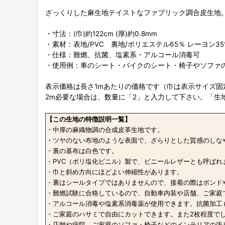
ざっくりした麻生地テイストなファブリック調合皮生地
・寸法：(巾)約122cm (厚)約0.8mm
・素材：表地/PVC 裏地/ポリエステル65％ レーヨン35
・仕様：難燃、抗菌、塩素系・アルコール消毒可
・使用例：車のシート・バイクのシート・椅子やソファ
表示価格は長さ1mあたりの価格です（巾は表示サイズ固
2m必要な場合は、数量に「2」と入力して下さい。「生
【この生地の特徴説明一覧】
・中厚の麻織物調の合成皮革生地です。
・ツヤのない布地のような表面で、ざらりとした質感のしな
・裏の基布は白色です。
・PVC（ポリ塩化ビニル）製で、ビニールレザーとも呼ばれ
・巾と斜め方向にほどよい伸縮性があります。
・裏はシールタイプではありませんので、接着の際はボンド
・難燃試験に合格しているので、自動車内装や店舗、ご家庭
・アルコール消毒や塩素系消毒薬が使用できます。抗菌加工
・ご家庭のハサミで自由にカットできます。また2枚程度で
・店舗や病院、ご家庭のソファ・椅子などのインテリアの張