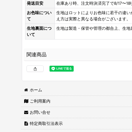
発送目安
在庫あり時、注文時決済完了で8/17〜1
お色味につい
生地はロットによりお色味に若干の違い
て
え方は実際と異なる場合がございます。
生地裏面につ
生地は製造・保管や管理の都合上、生地
いて
関連商品
ホーム
ご利用案内
両面接着シート
[
WS-100
]
お問い合せ
2,460
円
(税込)
特定商取引法表示