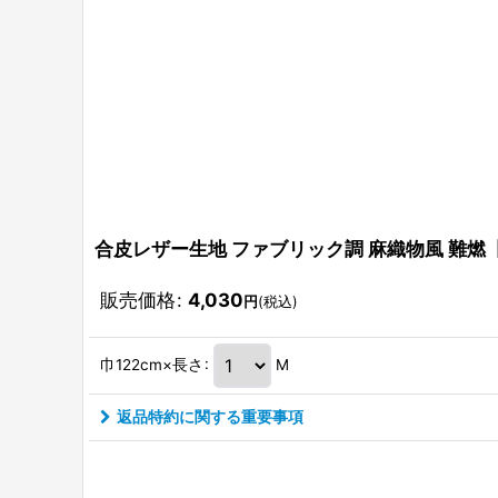
合皮レザー生地 ファブリック調 麻織物風 難燃
販売価格
:
4,030
円
(税込)
巾122cm×長さ
:
M
返品特約に関する重要事項