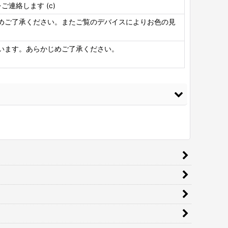
連絡します (c)
めご了承ください。またご覧のデバイスによりお色の見
います。あらかじめご了承ください。
皮レザー生地 ファブリック調 麻織物風 難燃【ジュート ダークブ
ウン】
[
JUTE-03
]
030
円
(税込)