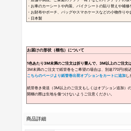
・お車のカーシートや内装、バイクシートの貼り替えや補修
・お財布やポーチ、バッグやスマホケースなどの小物作りやお
・日本製
お届けの形状（梱包）について
1色あたり3M未満のご注文は折り畳んで、3M以上のご注文
3M未満のご注文で紙管巻をご希望の場合は、別途770円(税
こちらのページより紙管巻出荷オプションをカートに追加
し
紙管巻き発送（3M以上のご注文もしくはオプション追加）
開梱の際は生地を傷つけないようご注意ください。
商品詳細