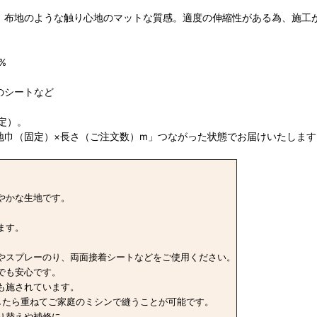
。布地のような触り心地のマットな質感。適度の伸縮性がある為、施工
%
のシートなど
定）。
地巾（固定）×長さ（ご注文数）m」つながった状態でお届けいたします
やかな生地です。
ます。
やスプレーのり、両面接着シートなどをご使用ください。
でも安心です。
も施されています。
したら重ねてご家庭のミシンで縫うことが可能です。
り替えや補修に。