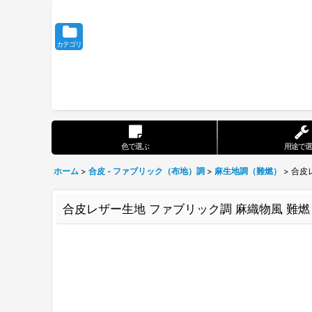
カテゴリ
色で選ぶ
用途で選
ホーム
>
合皮 - ファブリック（布地）調
>
麻生地調（難燃）
>
合皮
合皮レザー生地 ファブリック調 麻織物風 難燃