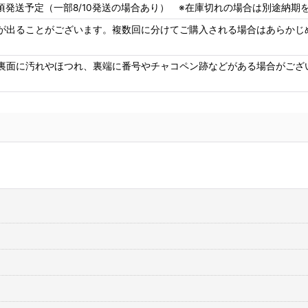
8頃発送予定（一部8/10発送の場合あり） ※在庫切れの場合は別途納期をご
が出ることがございます。複数回に分けてご購入される場合はあらかじ
裏面に汚れやほつれ、裏端に番号やチャコペン跡などがある場合がござ
合皮レザー生地 ファブリック調 麻織物風 難燃【ジュート ブラウ
合
ン】
[
JUTE-02
]
ラ
4,030
4,
円
(税込)