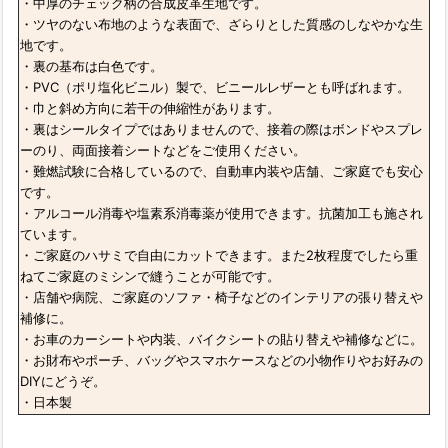
・中厚のチェック柄の合成皮革生地です。
・ツヤのない布地のような表面で、ざらりとした質感のしなやかな生
地です。
・裏の基布は白色です。
・PVC（ポリ塩化ビニル）製で、ビニールレザーとも呼ばれます。
・巾と斜め方向に若干の伸縮性があります。
・裏はシールタイプではありませんので、接着の際はボンドやスプレ
ーのり、両面接着シートなどをご使用ください。
・難燃試験に合格しているので、自動車内装や店舗、ご家庭でも安心
です。
・アルコール消毒や塩素系消毒薬が使用できます。抗菌加工も施され
ています。
・ご家庭のハサミで自由にカットできます。また2枚程度でしたら重
ねてご家庭のミシンで縫うことが可能です。
・店舗や病院、ご家庭のソファ・椅子などのインテリアの張り替えや
補修に。
・お車のカーシートや内装、バイクシートの貼り替えや補修などに。
・お財布やポーチ、バッグやスマホケースなどの小物作りやお好みの
DIYにどうぞ。
・日本製