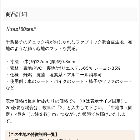
商品詳細
千鳥格子のチェック柄がおしゃれなファブリック調合皮生地。布
地のような触り心地のマットな質感。
・寸法：(巾)約122cm (厚)約0.8mm
・素材：表地/PVC 裏地/ポリエステル65％ レーヨン35%
・仕様：難燃、抗菌、塩素系・アルコール消毒可
・使用例：車のシート・バイクのシート・椅子やソファのシート
など
表示価格は長さ1mあたりの価格です（巾は表示サイズ固定）。
2m必要な場合は、数量に「2」と入力して下さい。「生地巾（固
定）×長さ（ご注文数）m」つながった状態でお届けいたしま
す。
【この生地の特徴説明一覧】