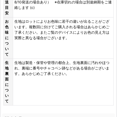
送
8/10発送の場合あり） ※在庫切れの場合は別途納期をご連
目
絡します (c)
安
お
生地はロットによりお色味に若干の違いが出ることがござ
色
います。複数回に分けてご購入される場合はあらかじめご
味
了承ください。またご覧のデバイスによりお色の見え方は
に
実際と異なる場合がございます。
つ
い
て
生
生地は製造・保管や管理の都合上、生地裏面に汚れやほつ
地
れ、裏端に番号やチャコペン跡などがある場合がございま
裏
す。あらかじめご了承ください。
面
に
つ
い
て