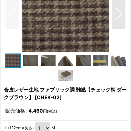
合皮レザー生地 ファブリック調 難燃【チェック柄 ダー
クブラウン】
[
CHEK-02
]
販売価格
:
4,460
円
(税込)
巾122cm×長さ
:
M