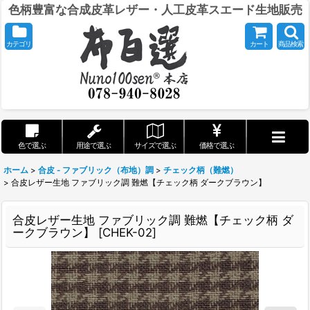
色柄豊富な合成皮革レザー・人工皮革スエード生地販売
カテゴリ
カート
商品検索
色で選ぶ
用途で選ぶ
サイズで選ぶ
価格で選ぶ
ホーム
>
合皮 - ファブリック（布地）調
>
チェック柄（難燃）
>
合皮レザー生地 ファブリック調 難燃【チェック柄 ダークブラウン】
合皮レザー生地 ファブリック調 難燃【チェック柄 ダ
ークブラウン】
[
CHEK-02
]