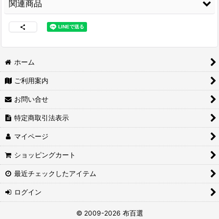
関連商品
ホーム
ご利用案内
両面接着シート
[
WS-
コニシ ボンド Gクリ
コニシ ボンド Gクリ
100
]
ヤー170ml 皮革・布
ヤー20ml 皮革・布の
お問い合せ
の接着に最適
[
G-
接着に最適
[
G-
CLEAR170
]
CLEAR20
]
2,460
円
(税込)
特定商取引法表示
1,680
480
円
(税込)
円
(税込)
マイページ
ショッピングカート
最近チェックしたアイテム
ログイン
3M スプレーのり
合皮レザー生地 ファ
合皮レザー生地 ファ
99
[
3M-99
]
ブリック調 難燃【チ
ブリック調 難燃【チ
© 2009-2026 布百選
ェック柄 ブラウン】
ェック柄 ブラック】