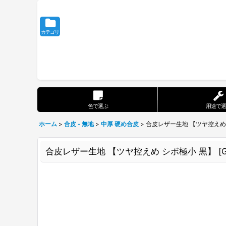
カテゴリ
色で選ぶ
用途で選
ホーム
>
合皮 - 無地
>
中厚 硬め合皮
>
合皮レザー生地 【ツヤ控えめ
合皮レザー生地 【ツヤ控えめ シボ極小 黒】
[