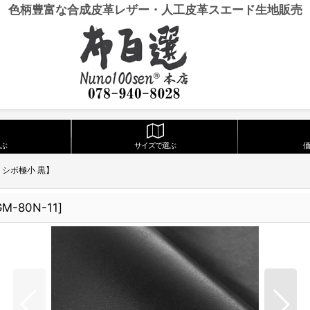
色柄豊富な合成皮革レザー・人工皮革スエード生地販売
ぶ
サイズで選ぶ
 シボ極小 黒】
GM-80N-11
]