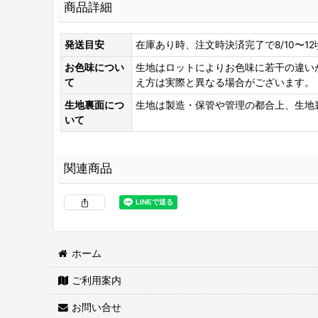
商品詳細
発送目安
在庫あり時、注文時決済完了で8/10〜1
お色味につい
生地はロットによりお色味に若干の違い
て
え方は実際と異なる場合がございます。
生地裏面につ
生地は製造・保管や管理の都合上、生地
いて
関連商品
ホーム
ご利用案内
両面接着シート
[
WS-100
]
お問い合せ