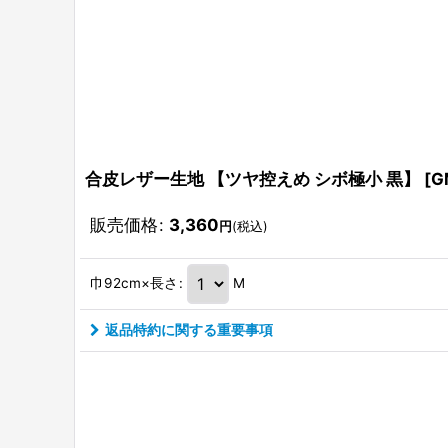
合皮レザー生地 【ツヤ控えめ シボ極小 黒】
[
G
販売価格
:
3,360
円
(税込)
巾92cm×長さ
:
M
返品特約に関する重要事項