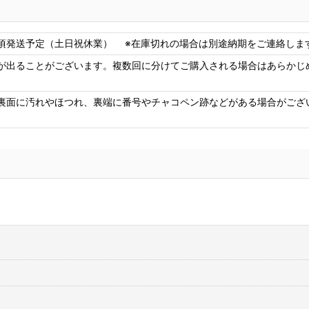
2頃発送予定（土日祝休業） ※在庫切れの場合は別途納期をご連絡します 
が出ることがございます。複数回に分けてご購入される場合はあらかじ
裏面に汚れやほつれ、裏端に番号やチャコペン跡などがある場合がござ
コニシ ボンド Gクリヤー170ml 皮革・布の接着に最適
[
G-
コ
CLEAR170
]
48