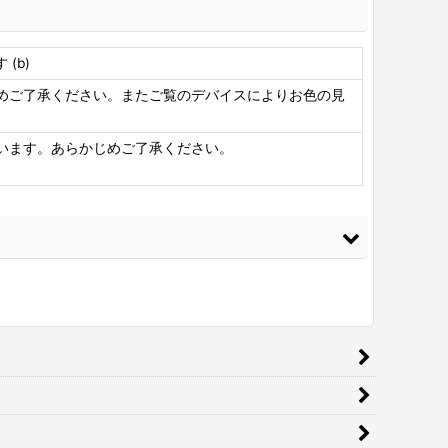
(b)
めご了承ください。またご覧のデバイスによりお色の見
います。あらかじめご了承ください。
ニシ ボンド Gクリヤー20ml 皮革・布の接着に最適
[
G-CLEAR20
]
0
円
(税込)