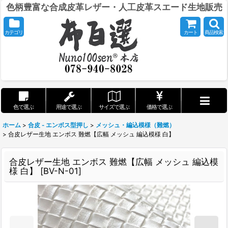
色柄豊富な合成皮革レザー・人工皮革スエード生地販売
カテゴリ
カート
商品検索
色で選ぶ
用途で選ぶ
サイズで選ぶ
価格で選ぶ
ホーム
>
合皮 - エンボス型押し
>
メッシュ・編込模様（難燃）
>
合皮レザー生地 エンボス 難燃【広幅 メッシュ 編込模様 白】
合皮レザー生地 エンボス 難燃【広幅 メッシュ 編込模
様 白】
[
BV-N-01
]