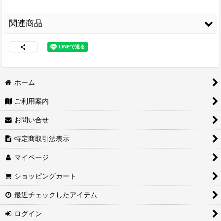
関連商品
ホーム
ご利用案内
両面接着シート
[
WS-
3M スプレーのり
コニシ ボンド Gクリ
100
]
99
[
3M-99
]
ヤー170ml 皮革・布
お問い合せ
の接着に最適
[
G-
3,480
円
(税込)
CLEAR170
]
2,460
円
(税込)
特定商取引法表示
1,680
円
(税込)
マイページ
ショッピングカート
最近チェックしたアイテム
ログイン