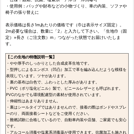
・使用例：バッグや財布などの小物づくり、車の内装、ソファや
椅子の張り替えに
表示価格は長さ1mあたりの価格です（巾は表示サイズ固定）。
2m必要な場合は、数量に「2」と入力して下さい。「生地巾（固
定）×長さ（ご注文数）m」つながった状態でお届けいたしま
す。
【この生地の特徴説明一覧】
・やや厚手のしっかりとした合成皮革生地です。
・型押しによるエンボス（凹凸）加工で革を編み込んだような模様を
表現しています。ツヤがあります。
・裏の基布は白色で、ふわっとした厚みがあります。
・PVC（ポリ塩化ビニル）製で、ビニールレザーとも呼ばれます。
PVCのなかでも環境配慮型の素材が使用されています。
・伸縮性はあまりありません。
・裏はシールタイプではありませんので、接着の際はボンドやスプレ
ーのり、両面接着シートなどをご使用ください。
・難燃試験に合格しているので、自動車内装や店舗、ご家庭でも安心
です。
・アルコール消毒や塩素系消毒薬が使用できます。抗菌加工も施され