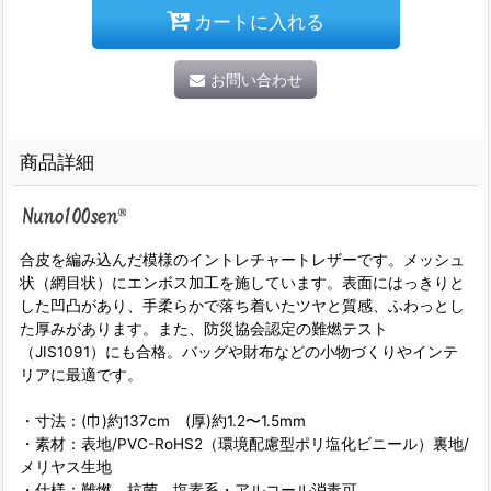
カートに入れる
お問い合わせ
商品詳細
合皮を編み込んだ模様のイントレチャートレザーです。メッシュ
状（網目状）にエンボス加工を施しています。表面にはっきりと
した凹凸があり、手柔らかで落ち着いたツヤと質感、ふわっとし
た厚みがあります。また、防災協会認定の難燃テスト
（JIS1091）にも合格。バッグや財布などの小物づくりやインテ
リアに最適です。
・寸法：(巾)約137cm (厚)約1.2〜1.5mm
・素材：表地/PVC-RoHS2（環境配慮型ポリ塩化ビニール）裏地/
メリヤス生地
・仕様：難燃、抗菌、塩素系・アルコール消毒可