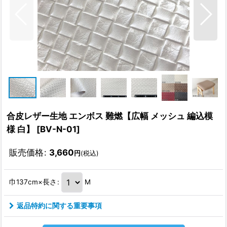
合皮レザー生地 エンボス 難燃【広幅 メッシュ 編込模
様 白】
[
BV-N-01
]
販売価格
:
3,660
円
(税込)
巾137cm×長さ
:
M
返品特約に関する重要事項