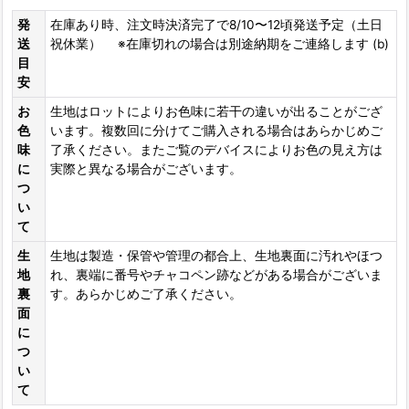
発
在庫あり時、注文時決済完了で8/10〜12頃発送予定（土日
送
祝休業） ※在庫切れの場合は別途納期をご連絡します (b)
目
安
お
生地はロットによりお色味に若干の違いが出ることがござ
色
います。複数回に分けてご購入される場合はあらかじめご
味
了承ください。またご覧のデバイスによりお色の見え方は
に
実際と異なる場合がございます。
つ
い
て
生
生地は製造・保管や管理の都合上、生地裏面に汚れやほつ
地
れ、裏端に番号やチャコペン跡などがある場合がございま
裏
す。あらかじめご了承ください。
面
に
つ
い
て