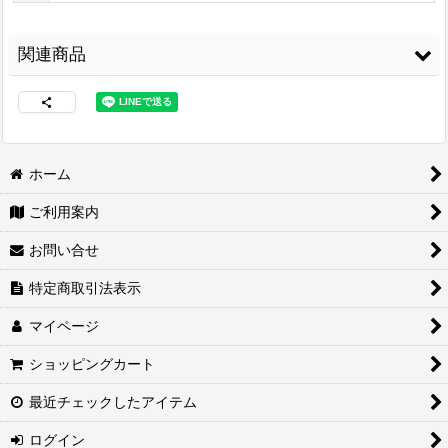
関連商品
ホーム
ご利用案内
両面接着シート
[
WS-
コニシ ボンド Gクリ
3M スプレーのり
100
]
ヤー170ml 皮革・布
99
[
3M-99
]
お問い合せ
の接着に最適
[
G-
3,480
円
(税込)
CLEAR170
]
2,460
円
(税込)
特定商取引法表示
1,680
円
(税込)
マイページ
ショッピングカート
最近チェックしたアイテム
ログイン