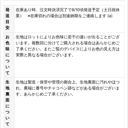
発
在庫あり時、注文時決済完了で8/10頃発送予定（土日祝休
送
業） ※在庫切れの場合は別途納期をご連絡します (a)
目
安
お
生地はロットによりお色味に若干の違いが出ることがござ
色
います。複数回に分けてご購入される場合はあらかじめご
味
了承ください。またご覧のデバイスによりお色の見え方は
に
実際と異なる場合がございます。
つ
い
て
生
生地は製造・保管や管理の都合上、生地裏面に汚れやほつ
地
れ、裏端に番号やチャコペン跡などがある場合がございま
裏
す。あらかじめご了承ください。
面
に
つ
い
て