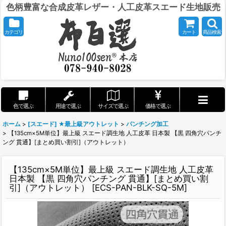
色柄豊富な合成皮革レザー・人工皮革スエード生地販売
カテゴリ
カート
商品検索
色で選ぶ
用途で選ぶ
サイズで選ぶ
価格で選ぶ
ホーム
>
[スエード] ★最上級アウトレット
>
パンチング加工
>
【135cm×5M単位】最上級 スエード調生地 人工皮革 日本製 【黒 四角穴パンチ
ング 貫通】[まとめ買い割引]（アウトレット）
【135cm×5M単位】最上級 スエード調生地 人工皮革
日本製 【黒 四角穴パンチング 貫通】[まとめ買い割
引]（アウトレット）
[
ECS-PAN-BLK-SQ-5M
]