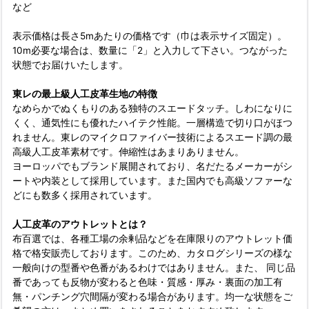
など
表示価格は長さ5mあたりの価格です（巾は表示サイズ固定）。
10m必要な場合は、数量に「2」と入力して下さい。つながった
状態でお届けいたします。
東レの最上級人工皮革生地の特徴
なめらかでぬくもりのある独特のスエードタッチ。しわになりに
くく、通気性にも優れたハイテク性能。一層構造で切り口がほつ
れません。東レのマイクロファイバー技術によるスエード調の最
高級人工皮革素材です。伸縮性はあまりありません。
ヨーロッパでもブランド展開されており、名だたるメーカーがシ
ートや内装として採用しています。また国内でも高級ソファーな
どにも数多く採用されています。
人工皮革のアウトレットとは？
布百選では、各種工場の余剰品などを在庫限りのアウトレット価
格で格安販売しております。このため、カタログシリーズの様な
一般向けの型番や色番があるわけではありません。また、 同じ品
番であっても反物が変わると色味・質感・厚み・裏面の加工有
無・パンチング穴間隔が変わる場合があります。均一な状態をご