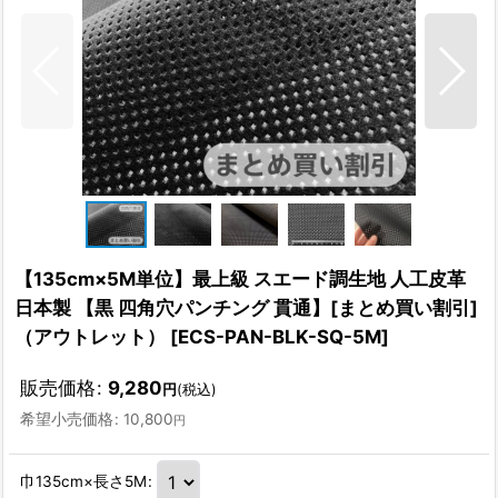
【135cm×5M単位】最上級 スエード調生地 人工皮革
日本製 【黒 四角穴パンチング 貫通】[まとめ買い割引]
（アウトレット）
[
ECS-PAN-BLK-SQ-5M
]
販売価格
:
9,280
円
(税込)
希望小売価格
:
10,800
円
巾135cm×長さ5M
: