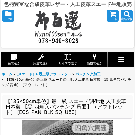
色柄豊富な合成皮革レザー・人工皮革スエード生地販売
カテゴリ
カート
商品検索
色で選ぶ
用途で選ぶ
サイズで選ぶ
価格で選ぶ
ホーム
>
[スエード] ★最上級アウトレット
>
パンチング加工
>
【135×50cm単位】最上級 スエード調生地 人工皮革 日本製 【黒 四角穴パンチ
ング 貫通】（アウトレット）
【135×50cm単位】最上級 スエード調生地 人工皮革
日本製 【黒 四角穴パンチング 貫通】（アウトレッ
ト）
[
ECS-PAN-BLK-SQ-U50
]