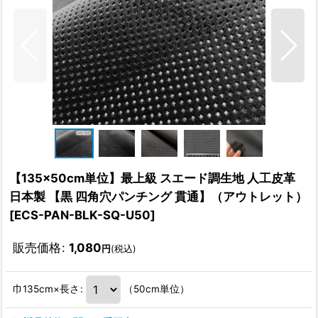
【135×50cm単位】最上級 スエード調生地 人工皮革
日本製 【黒 四角穴パンチング 貫通】（アウトレット）
[
ECS-PAN-BLK-SQ-U50
]
販売価格
:
1,080
円
(税込)
巾135cm×長さ
:
（50cm単位）