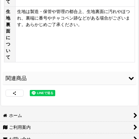
て
生
生地は製造・保管や管理の都合上、生地裏面に汚れやほつ
地
れ、裏端に番号やチャコペン跡などがある場合がございま
裏
す。あらかじめご了承ください。
面
に
つ
い
て
関連商品
ホーム
ご利用案内
両面接着シート
[
WS-
コニシ ボンド Gクリ
コニシ ボンド Gクリ
100
]
ヤー170ml 皮革・布
ヤー20ml 皮革・布の