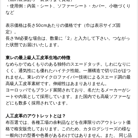
・使用例：内装・シート、ソファーシート・カバー、小物づくり
など
表示価格は長さ50cmあたりの価格です（巾は表示サイズ固
定）。
長さ1M必要な場合は、数量に「2」と入力して下さい。つながっ
た状態でお届けいたします。
東レの最上級人工皮革生地の特徴
なめらかでぬくもりのある独特のスエードタッチ。しわになりに
くく、通気性にも優れたハイテク性能。一層構造で切り口がほつ
れません。東レのマイクロファイバー技術によるスエード調の最
高級人工皮革素材です。伸縮性はあまりありません。
ヨーロッパでもブランド展開されており、名だたるメーカーがシ
ートや内装として採用しています。また国内でも高級ソファーな
どにも数多く採用されています。
人工皮革のアウトレットとは？
布百選では、各種工場の余剰品などを在庫限りのアウトレット価
格で格安販売しております。このため、カタログシリーズの様な
一般向けの型番や色番があるわけではありません。また、 同じ品