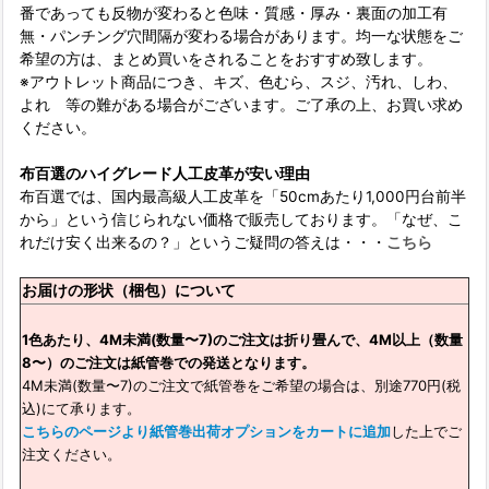
番であっても反物が変わると色味・質感・厚み・裏面の加工有
無・パンチング穴間隔が変わる場合があります。均一な状態をご
希望の方は、まとめ買いをされることをおすすめ致します。
※アウトレット商品につき、キズ、色むら、スジ、汚れ、しわ、
よれ 等の難がある場合がございます。ご了承の上、お買い求め
ください。
布百選のハイグレード人工皮革が安い理由
布百選では、国内最高級人工皮革を「50cmあたり1,000円台前半
から」という信じられない価格で販売しております。「なぜ、こ
れだけ安く出来るの？」というご疑問の答えは・・・
こちら
お届けの形状（梱包）について
1色あたり、4M未満(数量〜7)のご注文は折り畳んで、4M以上（数量
8〜）のご注文は紙管巻での発送となります。
4M未満(数量〜7)のご注文で紙管巻をご希望の場合は、別途770円(税
込)にて承ります。
こちらのページより紙管巻出荷オプションをカートに追加
した上でご
注文ください。