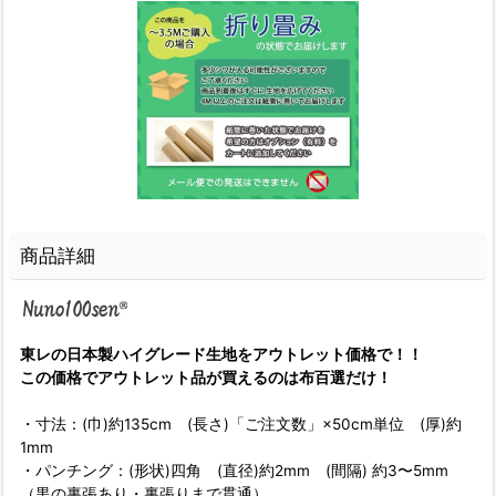
商品詳細
東レの日本製ハイグレード生地をアウトレット価格で！！
この価格でアウトレット品が買えるのは布百選だけ！
・寸法：(巾)約135cm (長さ)「ご注文数」×50cm単位 (厚)約
1mm
・パンチング：(形状)四角 (直径)約2mm (間隔) 約3〜5mm
（黒の裏張あり・裏張りまで貫通）