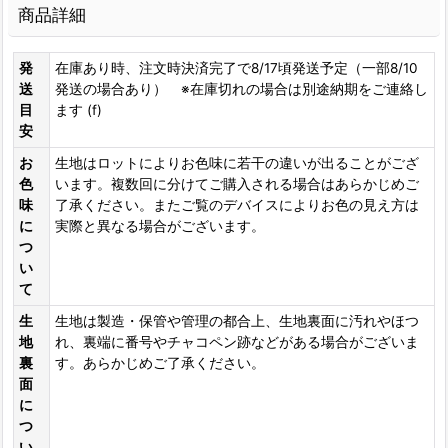
商品詳細
発
在庫あり時、注文時決済完了で8/17頃発送予定（一部8/10
送
発送の場合あり） ※在庫切れの場合は別途納期をご連絡し
目
ます (f)
安
お
生地はロットによりお色味に若干の違いが出ることがござ
色
います。複数回に分けてご購入される場合はあらかじめご
味
了承ください。またご覧のデバイスによりお色の見え方は
に
実際と異なる場合がございます。
つ
い
て
生
生地は製造・保管や管理の都合上、生地裏面に汚れやほつ
地
れ、裏端に番号やチャコペン跡などがある場合がございま
裏
す。あらかじめご了承ください。
面
に
つ
い