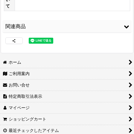
て
関連商品
ホーム
ご利用案内
両面接着シート
[
WS-
3M スプレーのり
コニシ ボンド Gクリ
100
]
99
[
3M-99
]
ヤー170ml 皮革・布
お問い合せ
の接着に最適
[
G-
3,480
円
(税込)
CLEAR170
]
2,460
円
(税込)
特定商取引法表示
1,680
円
(税込)
マイページ
ショッピングカート
最近チェックしたアイテム