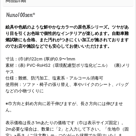
商品詳細
絵具や色紙のような鮮やかなカラーの原色系シリーズ。ツヤがあ
り目を引くお色味で個性的なインテリアが楽しめます。自動車難
燃試験にも合格、また汚れがつきにくい加工が施されております
のでお店や施設などでも安心してお使いいただけます。
寸法：(巾)約122cm (厚)約0.9〜1mm
素材：(表) PVC-RoHS2（環境配慮型ポリ塩化ビニル） (裏)メリ
ヤス
仕様：難燃、防汚加工、塩素系・アルコール消毒可
使用例：ソファ・椅子の張り替え、車やバイクのシート、バッグ
などの小物づくりに
※巾方向と斜め方向に若干伸びますが、長さ方向には伸びませ
ん。
表示価格は長さ1mあたりの価格です（巾は表示サイズ固定）。
2m必要な場合は、数量に「2」と入力して下さい。「生地巾（固
定）×長さ（ご注文数）m」つながった状態でお届けいたしま