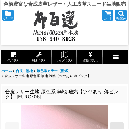
色柄豊富な合成皮革レザー・人工皮革スエード生地販売
カテゴリ
カート
商品検索
色で選ぶ
用途で選ぶ
サイズで選ぶ
価格で選ぶ
ホーム
>
合皮 - 無地
>
原色系カラー（難燃）
>
合皮レザー生地 原色系 無地 難燃【ツヤあり 薄ピンク】
合皮レザー生地 原色系 無地 難燃【ツヤあり 薄ピン
ク】
[
EURO-06
]