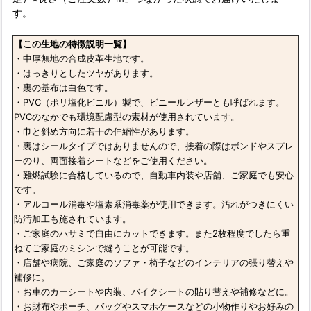
す。
【この生地の特徴説明一覧】
・中厚無地の合成皮革生地です。
・はっきりとしたツヤがあります。
・裏の基布は白色です。
・PVC（ポリ塩化ビニル）製で、ビニールレザーとも呼ばれます。
PVCのなかでも環境配慮型の素材が使用されています。
・巾と斜め方向に若干の伸縮性があります。
・裏はシールタイプではありませんので、接着の際はボンドやスプレ
ーのり、両面接着シートなどをご使用ください。
・難燃試験に合格しているので、自動車内装や店舗、ご家庭でも安心
です。
・アルコール消毒や塩素系消毒薬が使用できます。汚れがつきにくい
防汚加工も施されています。
・ご家庭のハサミで自由にカットできます。また2枚程度でしたら重
ねてご家庭のミシンで縫うことが可能です。
・店舗や病院、ご家庭のソファ・椅子などのインテリアの張り替えや
補修に。
・お車のカーシートや内装、バイクシートの貼り替えや補修などに。
・お財布やポーチ、バッグやスマホケースなどの小物作りやお好みの