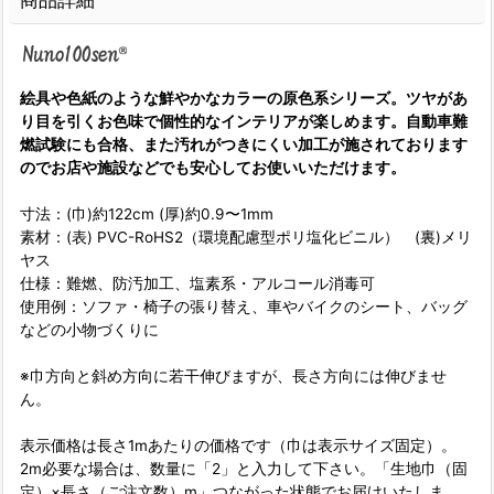
商品詳細
絵具や色紙のような鮮やかなカラーの原色系シリーズ。ツヤがあ
り目を引くお色味で個性的なインテリアが楽しめます。自動車難
燃試験にも合格、また汚れがつきにくい加工が施されております
のでお店や施設などでも安心してお使いいただけます。
寸法：(巾)約122cm (厚)約0.9〜1mm
素材：(表) PVC-RoHS2（環境配慮型ポリ塩化ビニル） (裏)メリ
ヤス
仕様：難燃、防汚加工、塩素系・アルコール消毒可
使用例：ソファ・椅子の張り替え、車やバイクのシート、バッグ
などの小物づくりに
※巾方向と斜め方向に若干伸びますが、長さ方向には伸びませ
ん。
表示価格は長さ1mあたりの価格です（巾は表示サイズ固定）。
2m必要な場合は、数量に「2」と入力して下さい。「生地巾（固
定）×長さ（ご注文数）m」つながった状態でお届けいたしま