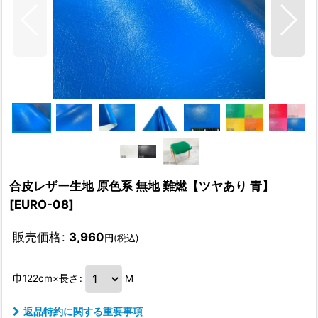
合皮レザー生地 原色系 無地 難燃【ツヤあり 青】
[
EURO-08
]
販売価格
:
3,960
円
(税込)
巾122cm×長さ
:
M
返品特約に関する重要事項