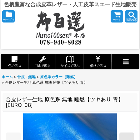
色柄豊富な合成皮革レザー・人工皮革スエード生地販売
カテゴリ
カート
商品検索
色で選ぶ
用途で選ぶ
サイズで選ぶ
価格で選ぶ
ホーム
>
合皮 - 無地
>
原色系カラー（難燃）
>
合皮レザー生地 原色系 無地 難燃【ツヤあり 青】
合皮レザー生地 原色系 無地 難燃【ツヤあり 青】
[
EURO-08
]