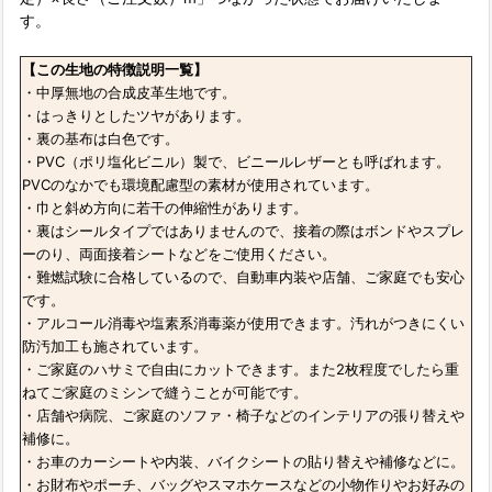
す。
【この生地の特徴説明一覧】
・中厚無地の合成皮革生地です。
・はっきりとしたツヤがあります。
・裏の基布は白色です。
・PVC（ポリ塩化ビニル）製で、ビニールレザーとも呼ばれます。
PVCのなかでも環境配慮型の素材が使用されています。
・巾と斜め方向に若干の伸縮性があります。
・裏はシールタイプではありませんので、接着の際はボンドやスプレ
ーのり、両面接着シートなどをご使用ください。
・難燃試験に合格しているので、自動車内装や店舗、ご家庭でも安心
です。
・アルコール消毒や塩素系消毒薬が使用できます。汚れがつきにくい
防汚加工も施されています。
・ご家庭のハサミで自由にカットできます。また2枚程度でしたら重
ねてご家庭のミシンで縫うことが可能です。
・店舗や病院、ご家庭のソファ・椅子などのインテリアの張り替えや
補修に。
・お車のカーシートや内装、バイクシートの貼り替えや補修などに。
・お財布やポーチ、バッグやスマホケースなどの小物作りやお好みの