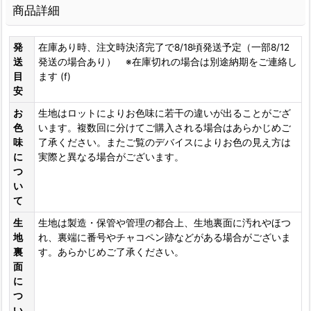
商品詳細
発
在庫あり時、注文時決済完了で8/18頃発送予定（一部8/12
送
発送の場合あり） ※在庫切れの場合は別途納期をご連絡し
目
ます (f)
安
お
生地はロットによりお色味に若干の違いが出ることがござ
色
います。複数回に分けてご購入される場合はあらかじめご
味
了承ください。またご覧のデバイスによりお色の見え方は
に
実際と異なる場合がございます。
つ
い
て
生
生地は製造・保管や管理の都合上、生地裏面に汚れやほつ
地
れ、裏端に番号やチャコペン跡などがある場合がございま
裏
す。あらかじめご了承ください。
面
に
つ
い