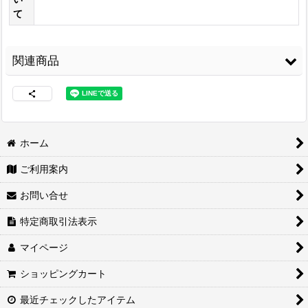
て
関連商品
ホーム
ご利用案内
両面接着シート
[
WS-
3M スプレーのり
コニシ ボンド Gクリ
100
]
99
[
3M-99
]
ヤー170ml 皮革・布
お問い合せ
の接着に最適
[
G-
3,480
円
(税込)
CLEAR170
]
2,460
円
(税込)
特定商取引法表示
1,680
円
(税込)
マイページ
ショッピングカート
最近チェックしたアイテム