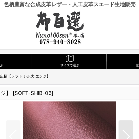
色柄豊富な合成皮革レザー・人工皮革スエード生地販売
ぶ
サイズで選ぶ
 広幅【ソフト シボ大 エンジ】
ンジ】
[
SOFT-SHIB-06
]