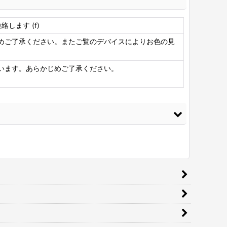
します (f)
めご了承ください。またご覧のデバイスによりお色の見
います。あらかじめご了承ください。
ニシ ボンド Gクリヤー170ml 皮革・布の接着に最適
[
G-
EAR170
]
680
円
(税込)