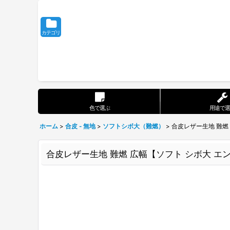
カテゴリ
色で選ぶ
用途で選
ホーム
>
合皮 - 無地
>
ソフトシボ大（難燃）
>
合皮レザー生地 難燃
合皮レザー生地 難燃 広幅【ソフト シボ大 エ