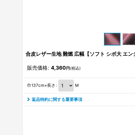
合皮レザー生地 難燃 広幅【ソフト シボ大 エン
販売価格
:
4,360
円
(税込)
巾137cm×長さ
:
M
返品特約に関する重要事項