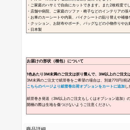
・ご家庭のハサミで自由にカットできます。また2枚程度で
・店舗や病院、ご家庭のソファ・椅子などのインテリアの張
・お車のカーシートや内装、バイクシートの貼り替えや補修
・クッション、お財布やポーチ、バッグなどの小物作りやお好
・日本製
お届けの形状（梱包）について
1色あたり3M未満のご注文は折り畳んで、3M以上のご注文
3M未満のご注文で紙管巻をご希望の場合は、別途770円(税
こちらのページより紙管巻出荷オプションをカートに追加
し
紙管巻き発送（3M以上のご注文もしくはオプション追加）
開梱の際は生地を傷つけないようご注意ください。
商品詳細