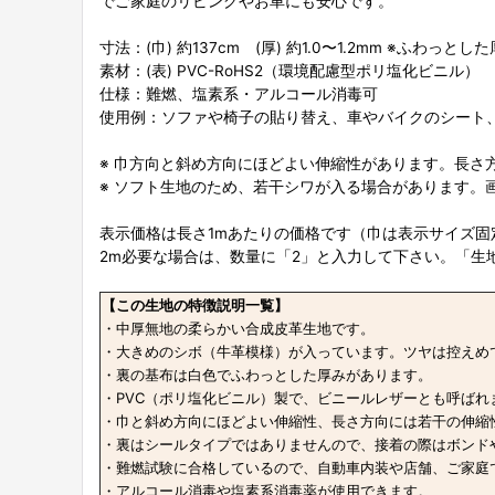
でご家庭のリビングやお車にも安心です。
寸法：(巾) 約137cm (厚) 約1.0〜1.2mm ※ふわっとし
素材：(表) PVC-RoHS2（環境配慮型ポリ塩化ビニル）
仕様：難燃、塩素系・アルコール消毒可
使用例：ソファや椅子の貼り替え、車やバイクのシート
※ 巾方向と斜め方向にほどよい伸縮性があります。長さ
※ ソフト生地のため、若干シワが入る場合があります。
表示価格は長さ1mあたりの価格です（巾は表示サイズ固
2m必要な場合は、数量に「2」と入力して下さい。「生
【この生地の特徴説明一覧】
・中厚無地の柔らかい合成皮革生地です。
・大きめのシボ（牛革模様）が入っています。ツヤは控えめ
・裏の基布は白色でふわっとした厚みがあります。
・PVC（ポリ塩化ビニル）製で、ビニールレザーとも呼ばれ
・巾と斜め方向にほどよい伸縮性、長さ方向には若干の伸縮
・裏はシールタイプではありませんので、接着の際はボンド
・難燃試験に合格しているので、自動車内装や店舗、ご家庭
・アルコール消毒や塩素系消毒薬が使用できます。