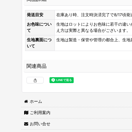
発送目安
在庫あり時、注文時決済完了で8/17頃発
お色味につい
生地はロットによりお色味に若干の違い
て
え方は実際と異なる場合がございます。
生地裏面につ
生地は製造・保管や管理の都合上、生地
いて
関連商品
ホーム
ご利用案内
両面接着シート
[
WS-100
]
お問い合せ
2,460
円
(税込)