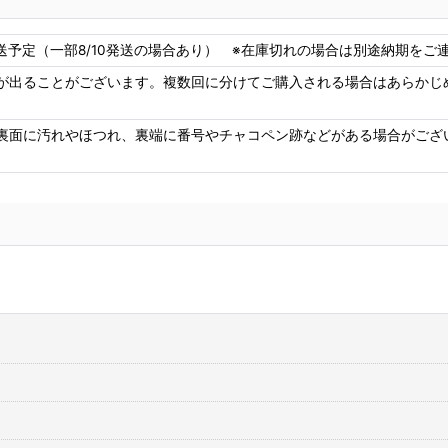
送予定（一部8/10発送の場合あり） ※在庫切れの場合は別途納期をご連絡
が出ることがございます。複数回に分けてご購入される場合はあらかじ
裏面に汚れやほつれ、裏端に番号やチャコペン跡などがある場合がござ
3M スプレーのり99
[
3M-99
]
コ
CL
3,480
円
(税込)
1,