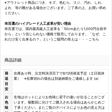
※アウトレット商品につき、キズ、色むら、スジ、汚れ、しわ、
よれ 等の難がある場合がございます。ご了承の上、お買い求め
ください。
布百選のハイグレード人工皮革が安い理由
布百選では、国内最高級人工皮革を「50cmあたり1,000円台前半
から」という信じられない価格で販売しております。「なぜ、こ
れだけ安く出来るの？」というご疑問の答えは・・・
こちら
商品詳細
発
在庫あり時、注文時決済完了で8/12頃発送予定（土日祝休
送
業） ※在庫切れの場合は別途納期をご連絡します (a)
目
安
お
生地はロットによりお色味に若干の違いが出ることがござ
色
います。複数回に分けてご購入される場合はあらかじめご
味
了承ください。またご覧のデバイスによりお色の見え方は