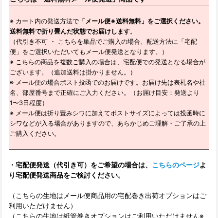
※ カート内の発送方法で
「メール便※送料無料」をご選択ください。
送料無料で折り畳んだ状態でお届けします
。
（代引き不可 ・ こちらを単品でご購入の場合、配送方法に「宅配
便」をご選択いただいてもメール便発送となります。）
※ こちらの商品を複数ご購入の場合は、宅配便での発送となる場合が
ございます。（追加送料は掛かりません。）
※ メール便の場合ポスト投函でのお届けです。お届け先は表札名や社
名、部屋番号まで正確にご入力ください。（お届け目安：発送より
1〜3日程度）
※ メール便は折り畳みシワに加えてポストサイズによっては投函時に
シワなどが入る場合がありますので、あらかじめご理解・ご了承の上
ご購入ください。
・宅配便発送（代引き可）をご希望の場合は、
こちらのページ
よ
り宅配便発送商品をご検討ください。
（こちらの生地はメール便商品用の宅配巻き出荷オプションはご
利用いただけません）
（こちらの生地は紙管巻きオプションはご利用いただけません※