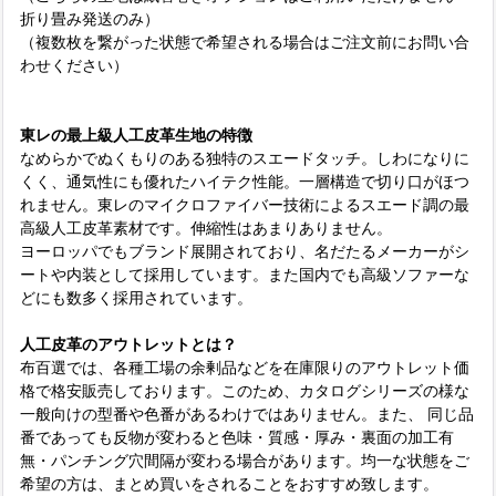
折り畳み発送のみ）
（複数枚を繋がった状態で希望される場合はご注文前にお問い合
わせください）
東レの最上級人工皮革生地の特徴
なめらかでぬくもりのある独特のスエードタッチ。しわになりに
くく、通気性にも優れたハイテク性能。一層構造で切り口がほつ
れません。東レのマイクロファイバー技術によるスエード調の最
高級人工皮革素材です。伸縮性はあまりありません。
ヨーロッパでもブランド展開されており、名だたるメーカーがシ
ートや内装として採用しています。また国内でも高級ソファーな
どにも数多く採用されています。
人工皮革のアウトレットとは？
布百選では、各種工場の余剰品などを在庫限りのアウトレット価
格で格安販売しております。このため、カタログシリーズの様な
一般向けの型番や色番があるわけではありません。また、 同じ品
番であっても反物が変わると色味・質感・厚み・裏面の加工有
無・パンチング穴間隔が変わる場合があります。均一な状態をご
希望の方は、まとめ買いをされることをおすすめ致します。