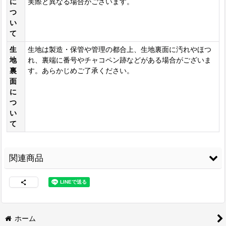
に
実際と異なる場合がございます。
つ
い
て
生
生地は製造・保管や管理の都合上、生地裏面に汚れやほつ
地
れ、裏端に番号やチャコペン跡などがある場合がございま
裏
す。あらかじめご了承ください。
面
に
つ
い
て
関連商品
ホーム