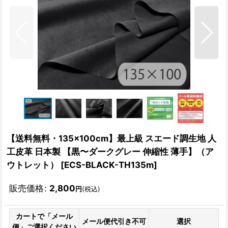
【送料無料・135×100cm】最上級 スエード調生地 人
工皮革 日本製 【黒〜ダークグレー 伸縮性 薄手】（ア
ウトレット）
[
ECS-BLACK-TH135m
]
販売価格
:
2,800
円
(税込)
カートで「メール
メール便代引き不可
選択
便」ご選択ください