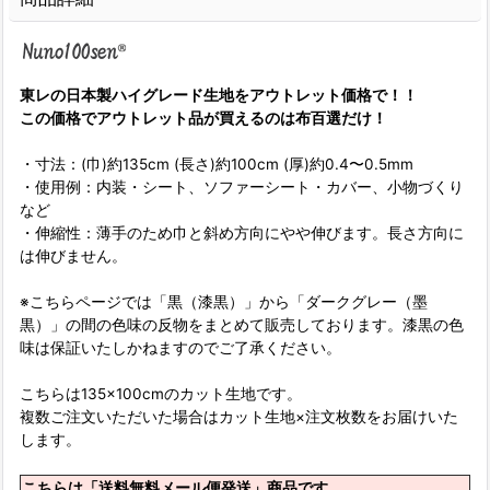
東レの日本製ハイグレード生地をアウトレット価格で！！
この価格でアウトレット品が買えるのは布百選だけ！
・寸法：(巾)約135cm (長さ)約100cm (厚)約0.4〜0.5mm
・使用例：内装・シート、ソファーシート・カバー、小物づくり
など
・伸縮性：薄手のため巾と斜め方向にやや伸びます。長さ方向に
は伸びません。
※こちらページでは「黒（漆黒）」から「ダークグレー（墨
黒）」の間の色味の反物をまとめて販売しております。漆黒の色
味は保証いたしかねますのでご了承ください。
こちらは135×100cmのカット生地です。
複数ご注文いただいた場合はカット生地×注文枚数をお届けいた
します。
こちらは「送料無料メール便発送」商品です