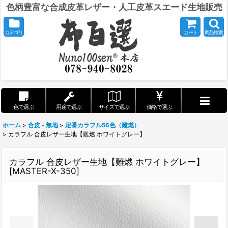
色柄豊富な合成皮革レザー・人工皮革スエード生地販売
カテゴリ
カート
商品検索
色で選ぶ
用途で選ぶ
サイズで選ぶ
価格で選ぶ
ホーム
>
合皮 - 無地
>
定番カラフル56色（難燃）
>
カラフル 合皮レザー生地【難燃 ホワイトグレー】
カラフル 合皮レザー生地【難燃 ホワイトグレー】
[
MASTER-X-350
]