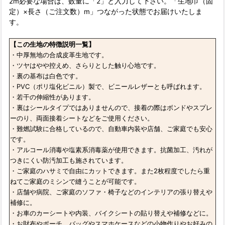
2m必要な場合は、数量に「2」と入力して下さい。「生地巾（固
定）×長さ（ご注文数）m」つながった状態でお届けいたしま
す。
【この生地の特徴説明一覧】
・中厚無地の合成皮革生地です。
・ツヤはやや控えめ、さらりとした触り心地です。
・裏の基布は白色です。
・PVC（ポリ塩化ビニル）製で、ビニールレザーとも呼ばれます。
・若干の伸縮性があります。
・裏はシールタイプではありませんので、接着の際はボンドやスプレ
ーのり、両面接着シートなどをご使用ください。
・難燃試験に合格しているので、自動車内装や店舗、ご家庭でも安心
です。
・アルコール消毒や塩素系消毒薬が使用できます。抗菌加工、汚れが
つきにくい防汚加工も施されています。
・ご家庭のハサミで自由にカットできます。また2枚程度でしたら重
ねてご家庭のミシンで縫うことが可能です。
・店舗や病院、ご家庭のソファ・椅子などのインテリアの張り替えや
補修に。
・お車のカーシートや内装、バイクシートの貼り替えや補修などに。
・お財布やポーチ、バッグやスマホケースなどの小物作りやお好みの