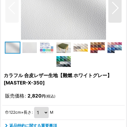
カラフル 合皮レザー生地【難燃 ホワイトグレー】
[
MASTER-X-350
]
販売価格
:
2,820
円
(税込)
巾122cm×長さ
:
M
返品特約に関する重要事項