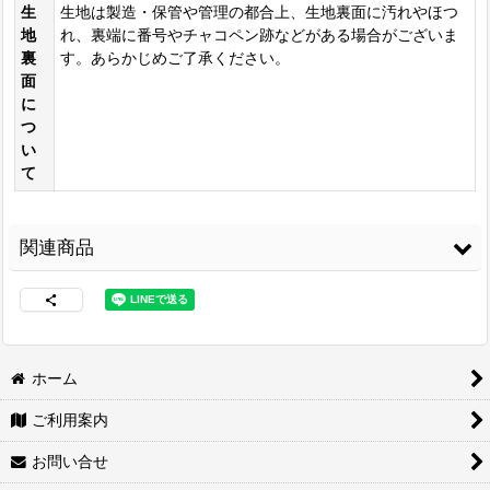
生
生地は製造・保管や管理の都合上、生地裏面に汚れやほつ
地
れ、裏端に番号やチャコペン跡などがある場合がございま
裏
す。あらかじめご了承ください。
面
に
つ
い
て
関連商品
ホーム
ご利用案内
両面接着シート
[
WS-
3M スプレーのり
コニシ ボンド Gクリ
100
]
99
[
3M-99
]
ヤー170ml 皮革・布
お問い合せ
の接着に最適
[
G-
3,480
円
(税込)
CLEAR170
]