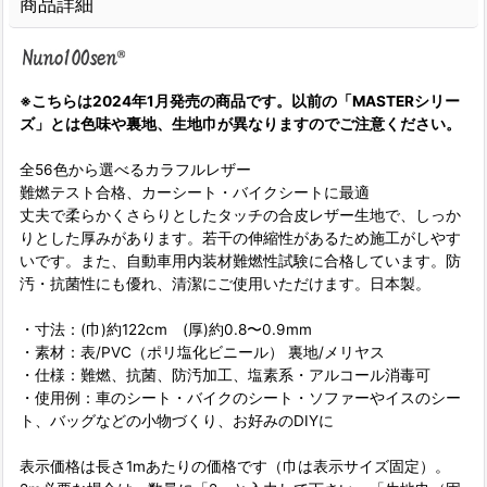
商品詳細
※こちらは2024年1月発売の商品です。以前の「MASTERシリー
ズ」とは色味や裏地、生地巾が異なりますのでご注意ください。
全56色から選べるカラフルレザー
難燃テスト合格、カーシート・バイクシートに最適
丈夫で柔らかくさらりとしたタッチの合皮レザー生地で、しっか
りとした厚みがあります。若干の伸縮性があるため施工がしやす
いです。また、自動車用内装材難燃性試験に合格しています。防
汚・抗菌性にも優れ、清潔にご使用いただけます。日本製。
・寸法：(巾)約122cm (厚)約0.8〜0.9mm
・素材：表/PVC（ポリ塩化ビニール） 裏地/メリヤス
・仕様：難燃、抗菌、防汚加工、塩素系・アルコール消毒可
・使用例：車のシート・バイクのシート・ソファーやイスのシー
ト、バッグなどの小物づくり、お好みのDIYに
表示価格は長さ1mあたりの価格です（巾は表示サイズ固定）。